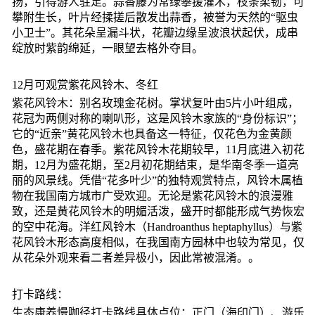
扬，引得游人驻足。蒜香藤为常绿攀援灌木，枝条柔韧，可
攀附生长，叶片经揉搓后散发出蒜香，被誉为天然的“驱虫
小卫士”。其花朵呈漏斗状，花瓣边缘呈波浪状起伏，成串
绽放时紫韵绵延，一眼望去格外夺目。
12月可观赏紫花风铃木、冬红
紫花风铃木：别名玫瑰金花树。掌状复叶由5片小叶组成，
花冠为两侧对称的喇叭形，这是风铃木家族的“身份标识”；
它的“近亲”黄花风铃木也具备这一特征，仅花色为金黄颜
色，盛花期在春季。紫花风铃木花期较早，11月底进入初花
期，12月为盛花期，至2月初花期结束，是华南冬季一道亮
丽的风景线。凭借“花多叶少”的独特观赏特点，风铃木属植
物在我国南方城市广受欢迎。无论是紫花风铃木的浪漫雅
致，还是黄花风铃木的明媚活泼，盛开时都能形成气势恢宏
的空中花海。洋红风铃木（Handroanthus heptaphyllus）与紫
花风铃木形态高度相似，在我国南方园林中也较为常见，仅
从花朵外观来看二者差异极小，因此常被混淆。。
打卡路线：
生态康养慢咖径打卡路线具体点位：正门（海印门）、游乐