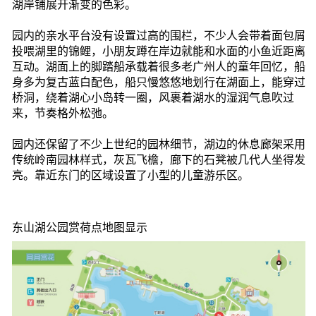
湖岸铺展开渐变的色彩。
园内的亲水平台没有设置过高的围栏，不少人会带着面包屑
投喂湖里的锦鲤，小朋友蹲在岸边就能和水面的小鱼近距离
互动。湖面上的脚踏船承载着很多老广州人的童年回忆，船
身多为复古蓝白配色，船只慢悠悠地划行在湖面上，能穿过
桥洞，绕着湖心小岛转一圈，风裹着湖水的湿润气息吹过
来，节奏格外松弛。
园内还保留了不少上世纪的园林细节，湖边的休息廊架采用
传统岭南园林样式，灰瓦飞檐，廊下的石凳被几代人坐得发
亮。靠近东门的区域设置了小型的儿童游乐区。
东山湖公园赏荷点地图显示