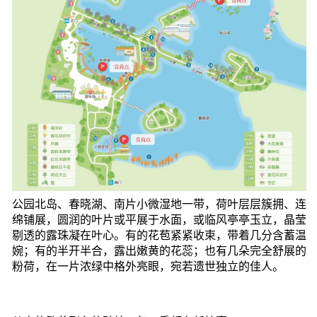
公园北岛、春晓湖、南片小微湿地一带，荷叶层层簇拥、连
绵铺展，圆润的叶片或平展于水面，或临风亭亭玉立，晶莹
剔透的露珠凝在叶心。有的花苞紧紧收束，带着几分含蓄温
婉；有的半开半合，露出嫩黄的花蕊；也有几朵完全舒展的
粉荷，在一片浓绿中格外亮眼，宛若遗世独立的佳人。