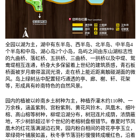
全园以湖为主，湖中有东半岛、西半岛、北半岛、中半岛4
个半岛和中岛、湖心岛2个小岛，岛屿之间由东山湖标志性
的九曲桥、落虹桥、五拱桥、三曲桥、一拱桥以及中堤、鸳
鸯堤相互连通，桥身大多保留着上世纪的建筑质感，青石板
桥面被岁月磨得温润光滑，走在桥上能近距离触碰湖面的微
风。岛上绿树丛中配置轻巧通透的亭、廊、榭、轩、花架
等，形成具有岭南特色的自然风景。
园内的植被以岭南乡土树种为主，种植乔灌木约110种、一
万余株，涵盖紫荆、宫粉紫荆、黄花风铃木、凤凰木、细叶
榕、高山榕等树种，柳堤沿湖分布，树冠连片成荫，浓荫蔽
地，不少树龄超过半个世纪的老榕树盘根错节。春夏时节凤
凰木的红花落满湖边石凳，园内粉白相间的荷花亭亭玉立，
翠绿荷叶铺展如盖，秋冬季节落羽杉慢慢转成暖红色，沿着