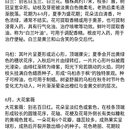
白兰：别名白玉兰、白兰花。植株高约17米，枝条广展，树
冠呈宽伞形。幼枝及芽密被淡黄白色微柔毛，老熟后柔毛逐
渐脱落。花期为4-9月，夏季为盛花期；花朵洁白清香，叶
色浓绿，通常不结实。花可提取香精或用于熏茶，也可提制
浸膏入药，具有行气化浊、治疗咳嗽等功效。鲜叶可提取香
油，称为“白兰叶油”，可用于调配香精。根皮可入药，用于
治疗便秘。白兰是黄兰和山含笑的杂交后代。
乌桕：其叶片呈菱形或近心形，顶端骤尖；夏季会开出黄绿
色的穗状花序，入秋后叶片由绿转红，一片片心形叶似被霞
光浸染，由绯红渐转为绛紫，阳光下宛若跳动的火焰，同时
枝头挂满白色蜡质种子，形成“乌桕赤于枫”的独特景观。种
子可榨油，也可用于制蜡。树姿舒展的乌桕在秋冬时节叶色
变化尤为动人，叶片渐渐晕染出橙红与金黄交织的层次。
8月，大花紫薇
大花紫薇：别名百日红。花朵呈淡红色或紫色，在枝条顶端
形成较长的圆锥花序，花轴、花梗及花萼外侧长有类似糠秕
的黄褐色茸毛。一朵花有6个花瓣，雄蕊较多，成熟果实呈
球形，成熟后开裂并散出细小的种子。花色艳丽、花期较