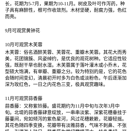
长，花期为5-7月，果期为10-11月。树皮及叶可作泻药，种
子具有麻醉性，根可作收敛剂。木材坚硬，耐腐力强，色红
而亮。
9月可观赏黄钟花
10月可观赏木芙蓉
木芙蓉：俗名酒醉芙蓉、芙蓉花、重瓣木芙蓉。其花大而秀
美，花团锦簇、风姿绰约，是优良的观花树种。它适应性较
强，既耐干旱也耐水湿。木芙蓉属于落叶灌木或小乔木，花
型硕大饱满，有单瓣、重瓣之分。较为特别的是，它的花色
会随时间变幻，清晨初开时多为白色或淡粉色，午后逐渐加
深为玫红色，一日之内花色三变，极具观赏趣味。
11月可观赏蒜香藤
蒜香藤：又称紫铃藤。盛花期约为11月中旬与次年3月中
旬。北堤的蒜香藤肆意绽放，一串串淡紫、深紫花穗垂挂于
藤蔓间，宛如倾泻的紫色星河，风过花穗簌簌，花瓣轻摇。
其花色随四季变换，花瓣带有淡雅蒜香，气味不刺鼻、不张