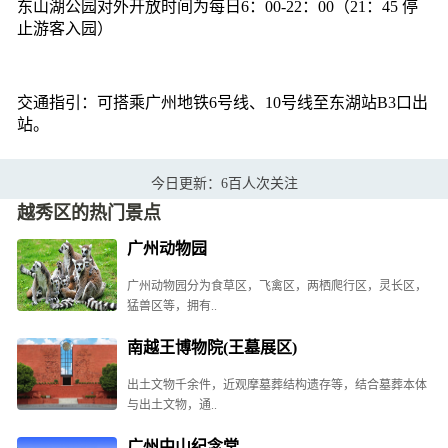
东山湖公园对外开放时间为每日6：00-22：00（21：45 停
止游客入园）
交通指引：可搭乘广州地铁6号线、10号线至东湖站B3口出
站。
今日更新：6百人次关注
越秀区的热门景点
广州动物园
广州动物园分为食草区，飞禽区，两栖爬行区，灵长区，
猛兽区等，拥有..
南越王博物院(王墓展区)
出土文物千余件，近观摩墓葬结构遗存等，结合墓葬本体
与出土文物，通..
广州中山纪念堂