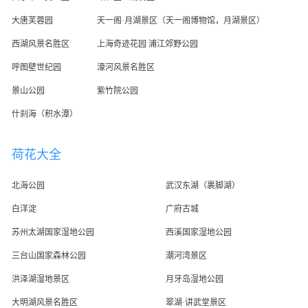
大唐芙蓉园
天一阁·月湖景区（天一阁博物馆，月湖景区）
西湖风景名胜区
上海奇迹花园 浦江郊野公园
呼图壁世纪园
濠河风景名胜区
景山公园
紫竹院公园
什刹海（积水潭）
荷花大全
北海公园
武汉东湖（裹脚湖）
白洋淀
广府古城
苏州太湖国家湿地公园
西溪国家湿地公园
三台山国家森林公园
潮河湾景区
洪泽湖湿地景区
月牙岛湿地公园
大明湖风景名胜区
翠湖·讲武堂景区