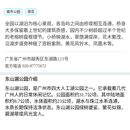
城市公园
荷花
全园以湖泊为核心景观，各岛屿之间由桥堤相互连通，桥身
大多保留着上世纪的建筑质感，园内不少树龄超过半个世纪
的老榕树盘根错节。小桥映湖水，翠荫满堤岸，花木繁茂，
沿湖步道旁种植了宫粉紫荆、黄花风铃木、凤凰木等。
广东省广州市越秀区东湖路123号
官方电话 020-87775672
东山湖公园介绍
东山湖公园，是广州市四大人工湖公园之一。它承载着几代
广州人的日常休闲记忆。公园面积约31.7公顷，其中陆地面
积约8.7公顷，水体面积约23公顷，湖水与珠江水系连通，
水质长期保持洁净状态。东山湖公园绿树婆娑、繁花似锦，
碧湖翠堤风光宜人。