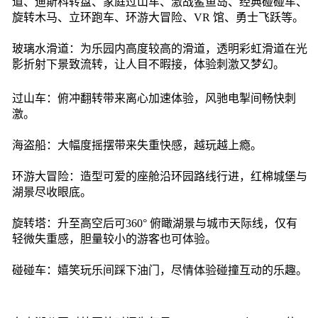
道、迪斯科转盘、家庭过山车、激战鲨鱼岛、经典碰碰车、
旋转木马、立环跑车、环游大冒险、VR 馆、勇士飞跃等。
玻璃水滑道：为乐园内高度较高的滑道，透明彩虹滑道在光
影折射下景致流转，让人目不暇接，体验刺激又梦幻。
过山车：俯冲翻转带来离心加速体验，风驰电掣间畅快刺
激。
海盗船：大幅度摇摆带来失重快感，越玩越上瘾。
环游大冒险：造型可爱的座舱沿环园路线行进，红棉城堡与
湖景尽收眼底。
旋转塔：升至高空后可360° 俯瞰湖景与城市天际线，仅有
轻微失重感，胆量较小的游客也可体验。
碰碰车：嬉笑玩乐间踩下油门，尽情体验碰撞互动的乐趣。