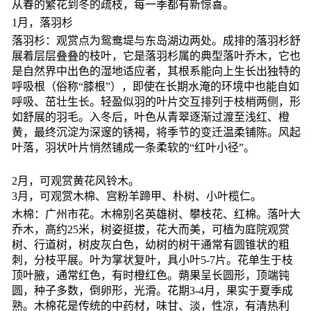
从春的繁花到冬的疏枝，每一季都有新惊喜。
1月，落羽杉
落羽杉：观赏点为鸳鸯堤与东岛湖边两处。成排的落羽杉舒
展着层层叠叠的枝叶，它是落羽杉属的典型落叶乔木，它也
是自然界中出色的湿地适应者，其根系能向上生长出独特的
呼吸根（俗称“膝根”），即使在长期水淹的环境中也能自如
呼吸、茁壮生长。轻盈似羽的叶片交互排列于枝梢两侧，形
如舒展的羽毛。入冬后，叶色从青翠逐渐过渡至浅红、橙
黄，最终沉淀为深邃的锈褐，将季节的变迁温柔铺陈。风起
叶落，羽状叶片悄然铺成一条柔软的“红叶小径”。
2月，可观赏黄花风铃木。
3月，可观赏木棉、宫粉羊蹄甲、朴树、小叶榄仁。
木棉：广州市花。木棉别名英雄树、攀枝花、红棉。落叶大
乔木，高约25米，树姿挺拔，花大而美，可植为庭院观赏
树、行道树，树皮灰白色，幼树的树干通常有圆锥状的粗
刺，分枝平展。叶为掌状复叶，具小叶5-7片。花单生于枝
顶叶腋，通常红色，有时橙红色。蒴果呈长圆形，顶端钝
圆，种子多数，倒卵形，光滑。花期3-4月，果实于夏季成
熟。木棉花是传统的中药材，味甘、淡，性凉，有清热利