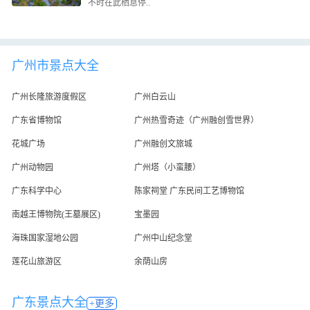
不时在此栖息停..
广州市景点大全
广州长隆旅游度假区
广州白云山
广东省博物馆
广州热雪奇迹（广州融创雪世界）
花城广场
广州融创文旅城
广州动物园
广州塔（小蛮腰）
广东科学中心
陈家祠堂 广东民间工艺博物馆
南越王博物院(王墓展区)
宝墨园
海珠国家湿地公园
广州中山纪念堂
莲花山旅游区
余荫山房
广东景点大全
+更多