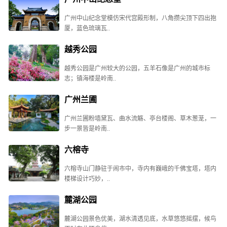
广州中山纪念堂模仿宋代宫殿形制，八角攒尖顶下四出抱
厦，蓝色琉璃瓦..
越秀公园
越秀公园是广州较大的公园，五羊石像是广州的城市标
志；镇海楼是岭南..
广州兰圃
广州兰圃粉墙黛瓦、曲水流觞、亭台楼阁、草木葱茏，一
步一景皆是岭南..
六榕寺
六榕寺山门静驻于闹市中，寺内有巍峨的千佛宝塔，塔内
楼梯设计巧妙，..
麓湖公园
麓湖公园景色优美，湖水清透见底，水草悠悠摇摆，候鸟