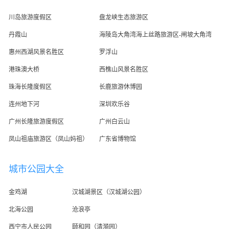
川岛旅游度假区
盘龙峡生态旅游区
丹霞山
海陵岛大角湾海上丝路旅游区-闸坡大角湾
惠州西湖风景名胜区
罗浮山
港珠澳大桥
西樵山风景名胜区
珠海长隆度假区
长鹿旅游休博园
连州地下河
深圳欢乐谷
广州长隆旅游度假区
广州白云山
凤山祖庙旅游区（凤山妈祖）
广东省博物馆
城市公园大全
金鸡湖
汉城湖景区（汉城湖公园）
北海公园
沧浪亭
西宁市人民公园
颐和园（清漪园）