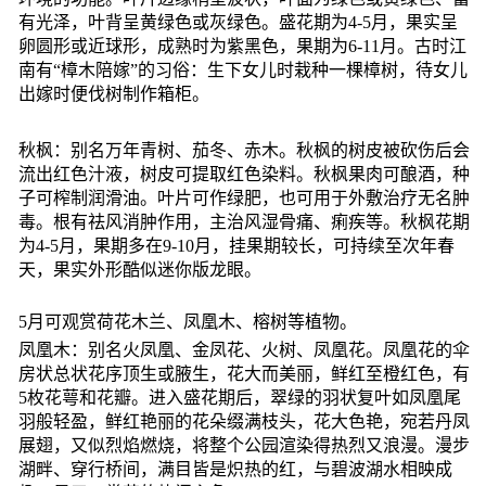
有光泽，叶背呈黄绿色或灰绿色。盛花期为4-5月，果实呈
卵圆形或近球形，成熟时为紫黑色，果期为6-11月。古时江
南有“樟木陪嫁”的习俗：生下女儿时栽种一棵樟树，待女儿
出嫁时便伐树制作箱柜。
秋枫：别名万年青树、茄冬、赤木。秋枫的树皮被砍伤后会
流出红色汁液，树皮可提取红色染料。秋枫果肉可酿酒，种
子可榨制润滑油。叶片可作绿肥，也可用于外敷治疗无名肿
毒。根有祛风消肿作用，主治风湿骨痛、痢疾等。秋枫花期
为4-5月，果期多在9-10月，挂果期较长，可持续至次年春
天，果实外形酷似迷你版龙眼。
5月可观赏荷花木兰、凤凰木、榕树等植物。
凤凰木：别名火凤凰、金凤花、火树、凤凰花。凤凰花的伞
房状总状花序顶生或腋生，花大而美丽，鲜红至橙红色，有
5枚花萼和花瓣。进入盛花期后，翠绿的羽状复叶如凤凰尾
羽般轻盈，鲜红艳丽的花朵缀满枝头，花大色艳，宛若丹凤
展翅，又似烈焰燃烧，将整个公园渲染得热烈又浪漫。漫步
湖畔、穿行桥间，满目皆是炽热的红，与碧波湖水相映成