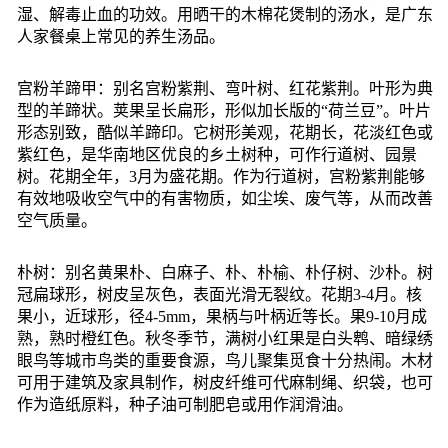
湿、解毒止血的功效。用晒干的木棉花煲制的汤水，是广东
人家餐桌上常见的养生汤品。
宫粉羊蹄甲：别名宫粉紫荆、弯叶树、红花紫荆。叶形为典
型的羊蹄状。荚果呈长扁形，形似加长版的“荷兰豆”。叶片
形态别致，酷似羊蹄印。它树形美观，花期长，花淡红色或
紫红色，是华南地区优良的乡土树种，可作行道树、园景
树。花期全年，3月为盛花期。作为行道树，宫粉紫荆能够
有效地吸收空气中的有害物质，如尘埃、废气等，从而改善
空气质量。
朴树：别名黄果朴、白麻子、朴、朴榆、朴仔树、沙朴。树
冠扁球形，树皮呈灰色，表面光滑无裂纹。花期3-4月。核
果小，近球形，径4-5mm，果柄与叶柄近等长。果9-10月成
熟，熟时橙红色。秋冬季节，满树小红果是白头鹎、暗绿绣
眼鸟等城市鸟类的重要食源，鸟儿聚集觅食十分热闹。木材
可用于建筑及家具制作，树皮纤维可代麻制绳、织袋，也可
作为造纸原料，种子油可制肥皂或用作润滑油。