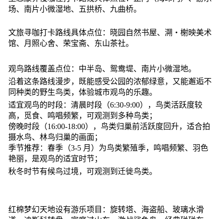
场、南片小微湿地、五拱桥、九曲桥。
文旅寻咖打卡路线具体点位：晓园自然书屋、溯・榭映美术
馆、月照心舍、荣宝斋、东山茶社。
观鸟路线覆盖点位：中半岛、鸳鸯堤、南片小微湿地。
沿着这条路线漫步，既能感受公园的浓郁绿意，又能邂逅不
同种类的野生鸟类，体验城市观鸟的乐趣。
适宜观鸟的时段：清晨时段（6:30-9:00），鸟类活跃度较
高，觅食、鸣唱频繁，可观测到多种鸟类；
傍晚时段（16:00-18:00），鸟类归巢前活跃度回升，适合拍
摄水鸟、林鸟归巢的画面；
季节推荐：春季（3-5 月）为鸟类繁殖季，鸣唱频繁、羽色
艳丽，是观鸟的适宜时节；
秋冬时节有候鸟过境，可观测到迁徙鸟类。
红棉梦幻天地设有游乐项目：旋转塔、海盗船、玻璃水滑