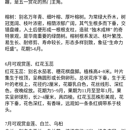
趣，是五一赏花的热门主角。
榕树：别名万年青、细叶榕、厚叶榕树。为常绿大乔木，树
冠宽阔、枝叶浓密，榕荫浓郁广阔，其气生根多而下垂，交
错盘缠，入土后便形成一根根支柱，造就 “独木成林” 的奇
特景观，是华南重要的绿荫树。榕树根系发达、枝叶繁茂、
易生长、耐修剪、寿命较长，形态多样别致，象征“生命力
旺盛”。花期5-6月。
6月可观赏莲、红花玉蕊
红花玉蕊：别名水茄茗、穗花棋盘脚。植株高4~8米。叶片
集生于枝顶，呈椭圆形或长倒卵形。总状花序下垂，生于无
叶的老枝上，花径约2厘米，花瓣乳白色，花丝线形、深红
色，夜晚绽放。花期为5~9月，果期为11月至翌年1月。果
实呈卵球形，长2~4厘米，具四棱。红花玉蕊株形美观，花
序下垂，花色深红，有香味，远观如一条条红绸带系于枝
头。
7月可观赏韭莲、白兰、乌桕