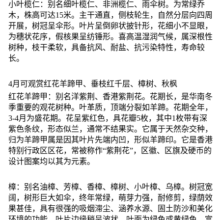
小叶榄仁：别名细叶榄仁、非洲榄仁、雨伞树。为常绿乔
木，株高可达15米。主干通直，侧枝轮生，自然分层向四周
开展，树冠呈伞形。叶片呈倒卵状披针形，花细小不显眼，
为穗状花序，假核果呈纺锤形。喜高温湿润气候，属深根性
树种，枝干柔软，具备抗风、耐盐、抗污染特性，寿命较
长。
4月可观赏红花羊蹄甲、垂枝红千层、樟树、秋枫
红花羊蹄甲：别名洋紫荆、香港紫荆花。花期长，是华南冬
季重要的观花树种。叶革质，顶端分裂如羊蹄。花期全年，
3-4月为盛花期。花呈紫红色，具花瓣5枚，其中1枚带有深
紫色条纹，形态似兰，通常不结果实。它属于天然杂交种，
归为羊蹄甲属是因其叶片先端内凹，形似羊蹄印。它是香港
特别行政区区花，常被称作“紫荆花”，区徽、区旗及硬币的
设计图案均以其为元素。
樟：别名油樟、芳樟、香樟、樟树、小叶樟、乌樟。树冠宽
阔，树形巨大如伞，终年常绿，萌芽力强，耐修剪，绿荫效
果甚佳，具有很强的吸烟滞尘、涵养水源、固土防沙和美化
环境的功能。叶片边缘稍呈波状，叶面为绿色或黄绿色、富