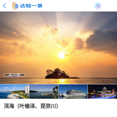
共10张
洱海（叶榆泽、昆弥川）