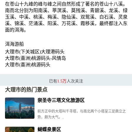
在苍山十九峰的峰与峰之间自然形成了著名的苍山十八溪。
南而北分别为阳南溪、葶溟溪、莫残溪、青碧溪、龙溪、绿
玉溪、中溪、桃溪、梅溪、隐仙溪、双鸳溪、白石溪、灵泉
溪、锦溪、茫涌溪、阳溪、万花溪、霞移溪，最终都注入东
面的洱海。
洱海游船
大理市(下关城区)大理港码头
大理市(喜洲)桃源码头-风情岛
大理市(喜洲)桃源码头
已有
1.5万
人次关注
大理市的热门景点
崇圣寺三塔文化旅游区
前方正中的大塔叫千寻塔，与南北两个小塔呈三足鼎立之
势，颇为大气。..
蝴蝶泉景区