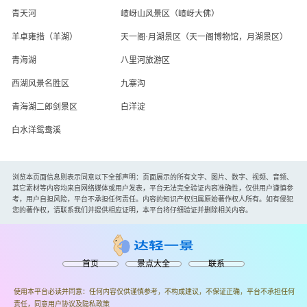
青天河
嵖岈山风景区（嵖岈大佛）
羊卓雍措（羊湖）
天一阁·月湖景区（天一阁博物馆，月湖景区）
青海湖
八里河旅游区
西湖风景名胜区
九寨沟
青海湖二郎剑景区
白洋淀
白水洋鸳鸯溪
浏览本页面信息则表示同意以下全部声明：页面展示的所有文字、图片、数字、视频、音频、
其它素材等内容均来自网络媒体或用户发表，平台无法完全验证内容准确性，仅供用户谨慎参
考，用户自担风险，平台不承担任何责任。内容的知识产权归属原始著作权人所有。如有侵犯
您的著作权，请联系我们并提供相应证明，本平台将仔细验证并删除相关内容。
首页
景点大全
联系
使用本平台必读并同意：任何内容仅供谨慎参考，不构成建议，不保证正确，平台不承担任何
责任，同意
用户协议
及
隐私政策