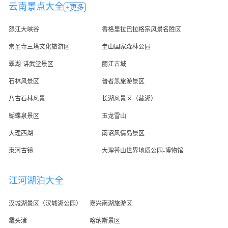
云南景点大全
+更多
怒江大峡谷
香格里拉巴拉格宗风景名胜区
崇圣寺三塔文化旅游区
圭山国家森林公园
翠湖·讲武堂景区
丽江古城
石林风景区
普者黑旅游景区
乃古石林风景
长湖风景区（藏湖）
蝴蝶泉景区
玉龙雪山
大理西湖
南诏风情岛景区
束河古镇
大理苍山世界地质公园-博物馆
江河湖泊大全
汉城湖景区（汉城湖公园）
嘉兴南湖旅游区
鼋头渚
喀纳斯景区