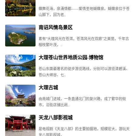
蝶舞花海，泉涌情都——爱情圣地蝴蝶泉。蝴蝶泉位于苍
山脚下，因为老..
南诏风情岛景区
素有“大理风光在苍洱，苍洱风光在双廊”之美誉。千年古
榕枝繁叶茂，..
大理苍山世界地质公园-博物馆
苍山东面最著名的徒步游览路线，分别可以游览清碧溪、
苍山大峡谷、七..
大理古城
由南城门进城，一条直通北门的复兴路，成了繁华的街
市，沿街店铺比肩..
天龙八部影视城
是电视剧《天龙八部》的主要拍摄地，规模宏大，游玩天
龙八部影视城，..