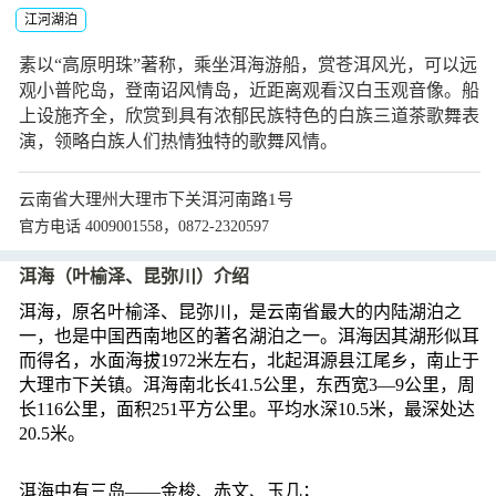
江河湖泊
素以“高原明珠”著称，乘坐洱海游船，赏苍洱风光，可以远
观小普陀岛，登南诏风情岛，近距离观看汉白玉观音像。船
上设施齐全，欣赏到具有浓郁民族特色的白族三道茶歌舞表
演，领略白族人们热情独特的歌舞风情。
云南省大理州大理市下关洱河南路1号
官方电话 4009001558，0872-2320597
洱海（叶榆泽、昆弥川）介绍
洱海，原名叶榆泽、昆弥川，是云南省最大的内陆湖泊之
一，也是中国西南地区的著名湖泊之一。洱海因其湖形似耳
而得名，水面海拔1972米左右，北起洱源县江尾乡，南止于
大理市下关镇。洱海南北长41.5公里，东西宽3—9公里，周
长116公里，面积251平方公里。平均水深10.5米，最深处达
20.5米。
洱海中有三岛——金梭、赤文、玉几；