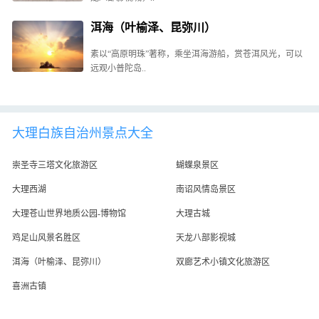
洱海（叶榆泽、昆弥川）
素以“高原明珠”著称，乘坐洱海游船，赏苍洱风光，可以
远观小普陀岛..
大理白族自治州景点大全
崇圣寺三塔文化旅游区
蝴蝶泉景区
大理西湖
南诏风情岛景区
大理苍山世界地质公园-博物馆
大理古城
鸡足山风景名胜区
天龙八部影视城
洱海（叶榆泽、昆弥川）
双廊艺术小镇文化旅游区
喜洲古镇