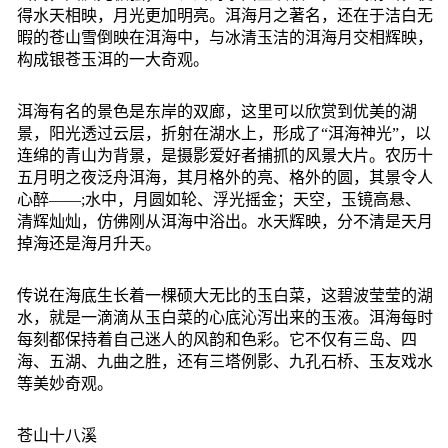
得水天相映，月光更加明亮。洱海月之著名，还在于洁白无
暇的苍山雪倒映在洱海中，与冰清玉洁的洱海月交相辉映，
构成银苍玉洱的一大奇观。
洱海有名的景色是东岸的双廊，这里可以欣赏到优美的湖
景，阳光透过云层，折射在湖水上，形成了“洱海神光”，以
连绵的青山为背景，是摄影爱好者捕抓的风景大片。农历十
五月明之夜泛舟洱海，其月格外的亮、格外的圆，其景令人
心醉——;水中，月圆如轮、浮光摇金；天空，玉镜高悬、
清辉灿灿，仿佛刚从洱海中浴出。水天辉映，分不清是天月
掉海还是海月升天。
传说在海底生长着一棵硕大无比的玉白菜，这碧波莹莹的湖
水，就是一滴滴从玉白菜的心底沁泻出来的玉液。洱海每时
每刻都保持着自己迷人的风韵和色彩。它不仅有三岛、四
海、五湖、九曲之胜，还有三塔例影、九孔石桥、玉友戏水
等美妙奇观。
苍山十八溪