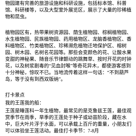
物园建有完善的旅游设施和科研设施，包括标本馆、科普
馆、科研楼等，以及大型室外展览区，展示了大量的珍稀植
物和昆虫。
植物园区有，热带果树资源园、荫生植物园、棕榈植物园、
水生植物园、民族植物园、药用植物区、龙脑香植物区、香
料植物区、竹类植物区、珍稀濒危植物迁地保护区、榕树
园、树木园、名树名花园等。那些会变颜色的花、让酸水果
变甜的神秘果、随音乐节律颤动的跳舞草、按时开花的时钟
花，以及树浆剧毒的“见血封喉”等奇花异木，都使游客感到
十分神秘，惊叹不已。当地流传着这样一句话：“不到葫芦
岛，等于没有到西双版纳”。
打卡景点
我的王莲我的船：
王莲是睡莲科一年生植物，最常见的是克鲁兹王莲，最佳观
赏季节在雨季，旱季的王莲处于种子或幼苗阶段，藏在水
中，巨大叶片浮于水面，可以承载上百斤的重量，小朋友们
可以体验坐王莲活动。最佳打卡季节：7-8月