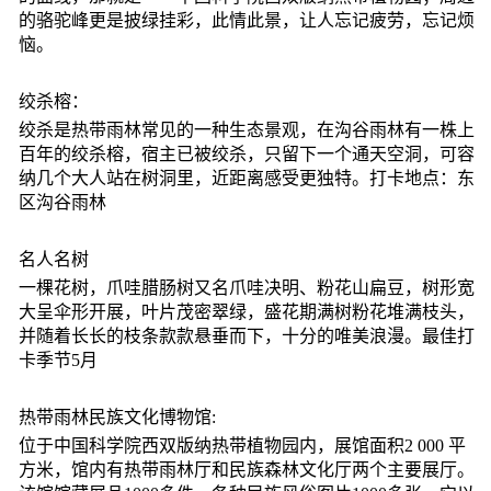
的骆驼峰更是披绿挂彩，此情此景，让人忘记疲劳，忘记烦
恼。
绞杀榕：
绞杀是热带雨林常见的一种生态景观，在沟谷雨林有一株上
百年的绞杀榕，宿主已被绞杀，只留下一个通天空洞，可容
纳几个大人站在树洞里，近距离感受更独特。打卡地点：东
区沟谷雨林
名人名树
一棵花树，爪哇腊肠树又名爪哇决明、粉花山扁豆，树形宽
大呈伞形开展，叶片茂密翠绿，盛花期满树粉花堆满枝头，
并随着长长的枝条款款悬垂而下，十分的唯美浪漫。最佳打
卡季节5月
热带雨林民族文化博物馆:
位于中国科学院西双版纳热带植物园内，展馆面积2 000 平
方米，馆内有热带雨林厅和民族森林文化厅两个主要展厅。