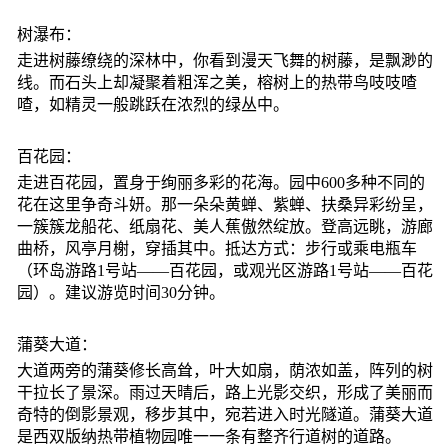
树瀑布：
走进树藤缭绕的深林中，你看到漫天飞舞的树藤，是飘渺的
线。而石头上却凝聚着粗浑之美，榕树上的热带鸟吱吱喳
喳，如精灵一般跳跃在浓烈的绿丛中。
百花园：
走进百花园，置身于绚丽多彩的花海。园中600多种不同的
花在这里争奇斗妍。那一朵朵黄蝉、紫蝉、扶桑异彩纷呈，
一簇簇龙船花、纸扇花、美人蕉傲然绽放。登高远眺，游廊
曲桥，风亭月榭，穿插其中。抵达方式：步行或乘电瓶车
（环岛游路1号站——百花园，或观光区游路1号站——百花
园）。建议游览时间30分钟。
蒲葵大道：
大道两旁的蒲葵修长高耸，叶大如扇，荫浓如盖，阵列的树
干拉长了景深。雨过天晴后，路上光影交织，形成了美丽而
奇特的倒影景观，移步其中，宛若进入时光隧道。蒲葵大道
是西双版纳热带植物园唯一一条有整齐行道树的道路。