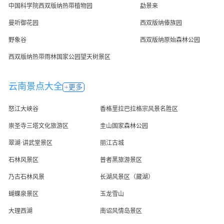
中国科学院西双版纳热带植物园
勐景来
曼听御花园
西双版纳傣族园
野象谷
西双版纳原始森林公园
西双版纳热带雨林国家公园望天树景区
云南景点大全
+更多
怒江大峡谷
香格里拉巴拉格宗风景名胜区
崇圣寺三塔文化旅游区
圭山国家森林公园
翠湖·讲武堂景区
丽江古城
石林风景区
普者黑旅游景区
乃古石林风景
长湖风景区（藏湖）
蝴蝶泉景区
玉龙雪山
大理西湖
南诏风情岛景区