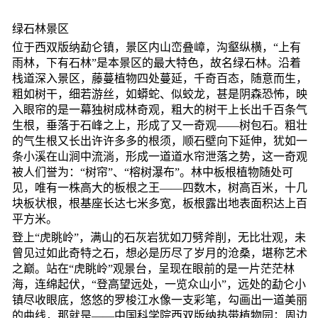
绿石林景区
位于西双版纳勐仑镇，景区内山峦叠嶂，沟壑纵横，“上有
雨林，下有石林”是本景区的最大特色，故名绿石林。沿着
栈道深入景区，藤蔓植物四处蔓延，千奇百态，随意而生，
粗如树干，细若游丝，如蟒蛇、似蛟龙，甚是阴森恐怖，映
入眼帘的是一幕独树成林奇观，粗大的树干上长出千百条气
生根，垂落于石峰之上，形成了又一奇观——树包石。粗壮
的气生根又长出许许多多的根须，顺石壁向下延伸，犹如一
条小溪在山涧中流淌，形成一道道水帘泄落之势，这一奇观
被人们誉为：“树帘”、“榕树瀑布”。林中板根植物随处可
见，唯有一株高大的板根之王——四数木，树高百米，十几
块板状根，根基座长达七米多宽，板根露出地表面积达上百
平方米。
登上“虎眺岭”，满山的石灰岩犹如刀劈斧削，无比壮观，未
曾见过如此奇特之石，想必是历尽了岁月的沧桑，堪称艺术
之巅。站在“虎眺岭”观景台，呈现在眼前的是一片茫茫林
海，连绵起伏，“登高望远处，一览众山小”，远处的勐仑小
镇尽收眼底，悠悠的罗梭江水像一支彩笔，勾画出一道美丽
的曲线，那就是——中国科学院西双版纳热带植物园；周边