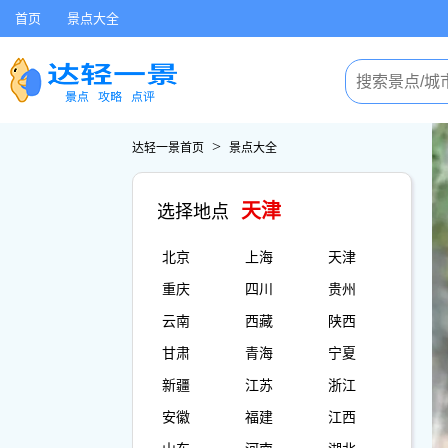
首页
景点大全
>
达轻一景首页
景点大全
天津
选择地点
北京
上海
天津
重庆
四川
贵州
云南
西藏
陕西
甘肃
青海
宁夏
新疆
江苏
浙江
安徽
福建
江西