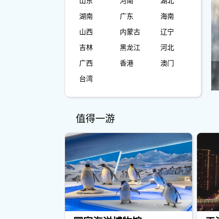
山东
河南
湖北
湖南
广东
海南
山西
内蒙古
辽宁
吉林
黑龙江
河北
广西
香港
澳门
台湾
值得一游