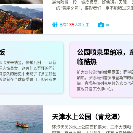
最为险峻一段，坡度极高，好像通向天际。
一的“黄崖夕照”，摄影者们一定不能错过这
已有
2.2万
人次关注
10
饭
公园喷泉里纳凉，
临酷热
和卡罗来纳金，仅举几例——从新
标志性美食，这有什么奇怪的吗？
扩大公共泳池的使用范围：罗得
其悠久的历史中出现了许多烹饪创
酷热，罗德岛州普罗维登斯市的
饭菜肴在全球备受瞩目，但还有更
间。肯塔基州列克星敦的官员也
。
区也开设了冷却中心。
天津水上公园（青龙潭）
环境优美的水上公园面积很大，三座大湖和