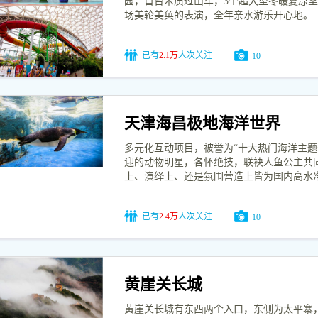
园，首台木质过山车，3个超大型冬暖夏凉室
场美轮美奂的表演，全年亲水游乐开心地。
已有
2.1万
人次关注
10
天津海昌极地海洋世界
多元化互动项目，被誉为“十大热门海洋主题
迎的动物明星，各怀绝技，联袂人鱼公主共同
上、演绎上、还是氛围营造上皆为国内高水
已有
2.4万
人次关注
10
黄崖关长城
黄崖关长城有东西两个入口，东侧为太平寨