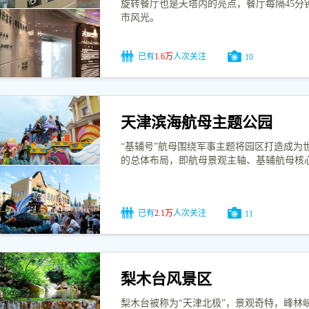
旋转餐厅也是天塔内的亮点，餐厅每隔45分
市风光。
已有
1.6万
人次关注
10
天津滨海航母主题公园
“基辅号”航母围绕军事主题将园区打造成为
的总体布局，即航母景观主轴、基辅航母核
已有
2.1万
人次关注
11
梨木台风景区
梨木台被称为“天津北极”，景观奇特，峰林