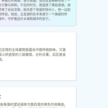
。寺庙古朴典雅，香火鼎盛。我在这里静静地坐了一
份宁静与祥和。午后的时光，我选择了乘船游湖。湖
带来了丝丝凉意。船夫是个地道的徐州人，他一边划
和传说。他说，云龙湖的名字来源于一个美丽的传
湖中，守护着这片水域和城市的安宁。
纪念馆的主体建筑既蕴含中国传统韵味，又富
面斗拱造型的三层展馆，古朴庄重；后区是金
观。
云
助各角落的望远镜将方圆百里的景色尽收眼底。