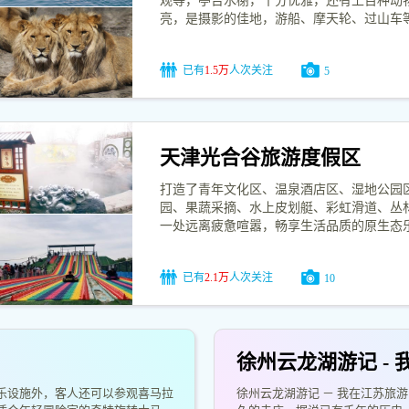
观等，亭台水榭，十分优雅，还有上百种动
亮，是摄影的佳地，游船、摩天轮、过山车
已有
1.5万
人次关注
5
天津光合谷旅游度假区
打造了青年文化区、温泉酒店区、湿地公园
园、果蔬采摘、水上皮划艇、彩虹滑道、丛
一处远离疲惫喧嚣，畅享生活品质的原生态
已有
2.1万
人次关注
10
徐州云龙湖游记 -
游乐设施外，客人还可以参观喜马拉
徐州云龙湖游记 － 我在江苏旅