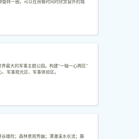
钟旋转一圈，可以在用餐时同时欣赏窗外的城
世界最大的军事主题公园。构建“一轴一心两区”
心、军事观光区、军事体验区。
峡谷雄险；森林景观秀幽；潭瀑溪水长流；藤