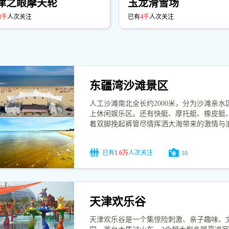
津之眼摩天轮
玉龙滑雪场
3千
人次关注
已有
4千
人次关注
东疆湾沙滩景区
人工沙滩南北全长约2000米，分为沙滩亲
上休闲娱乐区。还有快艇、摩托艇、橡皮艇
着双脚挽起裤管尽情挥洒大海带来的激情与
已有
1.6万
人次关注
10
天津欢乐谷
天津欢乐谷是一个集惊险刺激、亲子趣味、