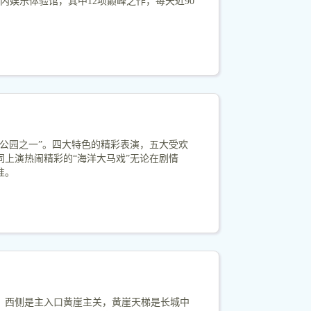
内娱乐体验馆，其中12项巅峰之作，每天近90
公园之一”。四大特色的精彩表演，五大受欢
上演热闹精彩的“海洋大马戏”无论在剧情
准。
，西侧是主入口黄崖主关，黄崖天梯是长城中