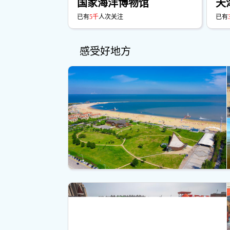
国家海洋博物馆
天
已有
5千
人次关注
已有
感受好地方