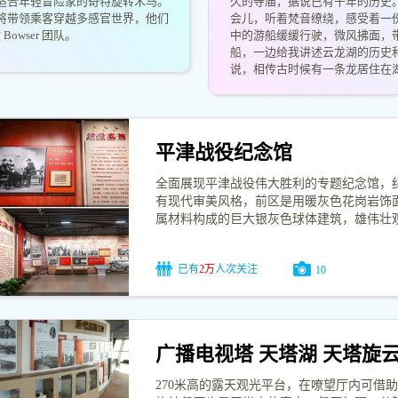
适合年轻冒险家的奇特旋转木马。
久的寺庙，据说已有千年的历史
将带领乘客穿越多感官世界，他们
会儿，听着梵音缭绕，感受着一
owser 团队。
中的游船缓缓行驶，微风拂面，
船，一边给我讲述云龙湖的历史
说，相传古时候有一条龙居住在
平津战役纪念馆
全面展现平津战役伟大胜利的专题纪念馆，
有现代审美风格，前区是用暖灰色花岗岩饰
属材料构成的巨大银灰色球体建筑，雄伟壮
已有
2万
人次关注
10
广播电视塔 天塔湖 天塔旋
270米高的露天观光平台，在嘹望厅内可借