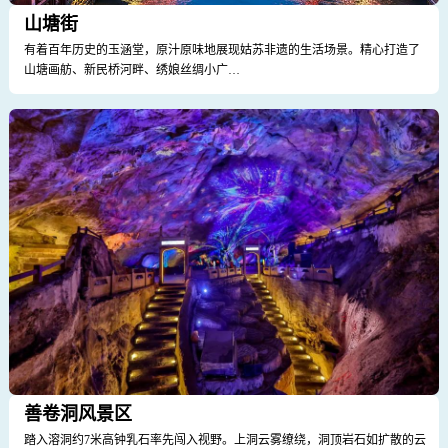
山塘街
有着百年历史的玉涵堂，原汁原味地展现姑苏非遗的生活场景。精心打造了
山塘画舫、新民桥河畔、绣娘丝绸小广…
善卷洞风景区
踏入溶洞约7米高钟乳石率先闯入视野。上洞云雾缭绕，洞顶岩石如扩散的云