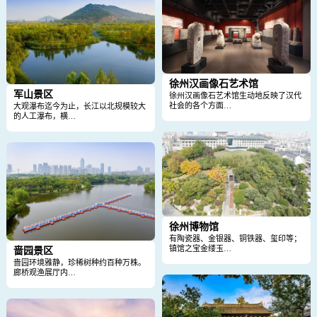
徐州汉画像石艺术馆
军山景区
徐州汉画像石艺术馆生动地反映了汉代
社会的各个方面…
大观瀑布迄今为止，长江以北规模较大
的人工瀑布，横…
徐州博物馆
有陶瓷器、金银器、铜铁器、玺印等；
镇馆之宝金缕玉…
啬园景区
啬园环境雅静，珍稀树种约百种万株。
廊桥观渔展厅内…