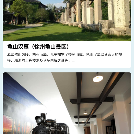
龟山汉墓（徐州龟山景区）
墓葬依山为陵，凿石而葬，几乎掏空了整座山体。龟山汉墓以其宏大的规
模、精湛的工程技术及诸多未解之谜等，…