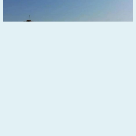
督公山漂流
督公山漂流那一个个充满挑战高落差体验，为三段设计的弯道，A段猛士漂
流河道从督公山上腰树林中盘旋而下，…