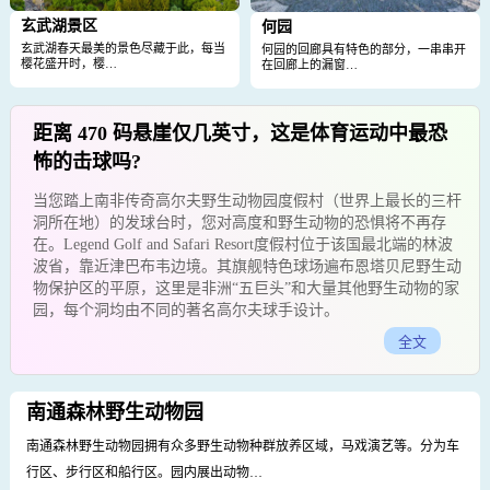
玄武湖景区
何园
玄武湖春天最美的景色尽藏于此，每当
何园的回廊具有特色的部分，一串串开
樱花盛开时，樱…
在回廊上的漏窗…
距离 470 码悬崖仅几英寸，这是体育运动中最恐
怖的击球吗?
当您踏上南非传奇高尔夫野生动物园度假村（世界上最长的三杆
洞所在地）的发球台时，您对高度和野生动物的恐惧将不再存
在。Legend Golf and Safari Resort度假村位于该国最北端的林波
波省，靠近津巴布韦边境。其旗舰特色球场遍布恩塔贝尼野生动
物保护区的平原，这里是非洲“五巨头”和大量其他野生动物的家
园，每个洞均由不同的著名高尔夫球手设计。
全文
南通森林野生动物园
南通森林野生动物园拥有众多野生动物种群放养区域，马戏演艺等。分为车
行区、步行区和船行区。园内展出动物…