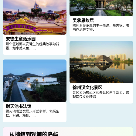
吴承恩故居
陈列着吴承恩的生平事迹、墓志铭、书
画作品等文物，…
安徒生童话乐园
每个区域都以安徒生的经典故事为背
景，如小美人鱼、…
徐州汉文化景区
景区分为核心区和外延区两个部分，展
现两汉文化精髓…
尉天池书法馆
尉天池书法馆展示形式多样，包括条
幅、对联、横批、…
从捕鲸到观鲸的岛屿