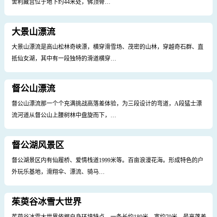
南京总统府
南京总统府建筑群占地面积约9万平方米。今天的南京总统府正以许多保存完
好的近代中西建筑遗存和珍贵的文物…
牛首山文化旅游区
佛顶宫是景区的核心建筑，供奉着佛教至高圣物——释迦牟尼佛顶骨舍利，
舍利藏宫位于地下约44米处，佛顶骨…