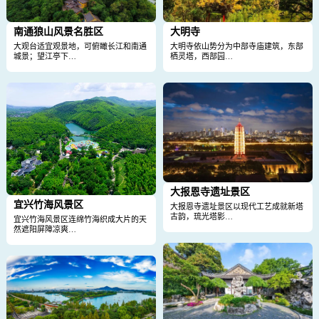
南通狼山风景名胜区
大明寺
大观台适宜观景地，可俯瞰长江和南通
大明寺依山势分为中部寺庙建筑，东部
城景；望江亭下…
栖灵塔，西部园…
大报恩寺遗址景区
宜兴竹海风景区
大报恩寺遗址景区以现代工艺成就新塔
古韵，琉光塔影…
宜兴竹海风景区连绵竹海织成大片的天
然遮阳屏障凉爽…