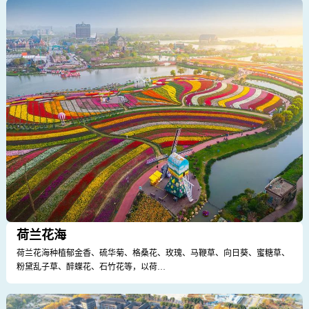
荷兰花海
荷兰花海种植郁金香、硫华菊、格桑花、玫瑰、马鞭草、向日葵、蜜糖草、
粉黛乱子草、醉蝶花、石竹花等，以荷…