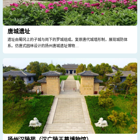
唐城遗址
遗址由蜀冈上的子城与岗下的罗城组成。复原唐代城墙形制，展现城防体
系。仿唐式园林设计的扬州唐城遗址博物…
扬州汉陵苑（汉广陵王墓博物馆）