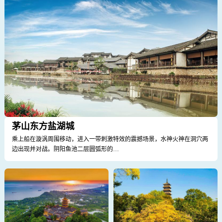
茅山东方盐湖城
乘上船在漩涡周围移动，进入一带刺激特效的震撼场景，水神火神在洞穴两
边出现并对战。阴阳鱼池二层圆弧形的…