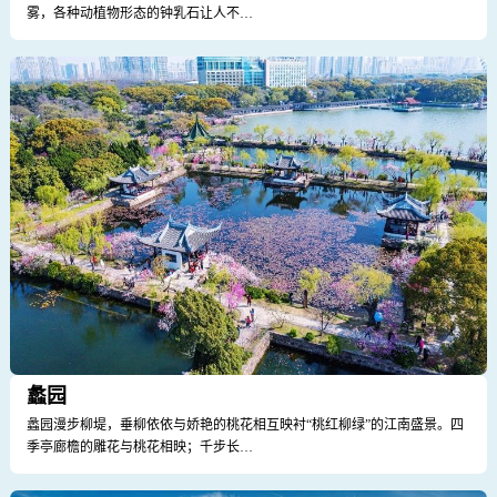
雾，各种动植物形态的钟乳石让人不…
蠡园
蠡园漫步柳堤，垂柳依依与娇艳的桃花相互映衬“桃红柳绿”的江南盛景。四
季亭廊檐的雕花与桃花相映；千步长…