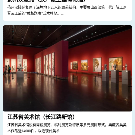
扬州汉陵苑复原了深埋地下25米的原墓结构，主要展出西汉第一代广陵王刘
胥及王后的“黄肠题凑”式木椁墓。…
江苏省美术馆（长江路新馆）
江苏省美术馆设有常设展览、临时展览及特展等多元展陈形式，典藏各类美
术作品近14000件，以近现代美术…