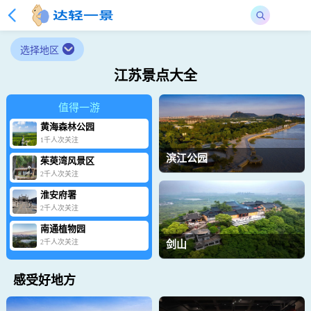
选择地区
江苏景点大全
值得一游
黄海森林公园
1千人次关注
滨江公园
茱萸湾风景区
2千人次关注
淮安府署
2千人次关注
南通植物园
2千人次关注
剑山
感受好地方