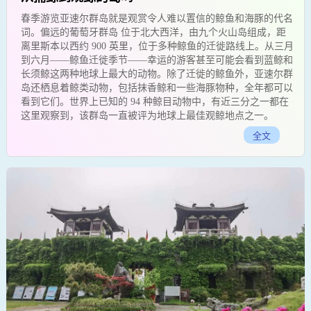
春季游览亚速尔群岛就是观赏令人难以置信的鲸鱼和海豚的代名
词。偏远的葡萄牙群岛 位于北大西洋，由九个火山岛组成，距
离里斯本以西约 900 英里，位于多种鲸鱼的迁徙路线上。从三月
到六月——鲸鱼迁徙季节——幸运的游客甚至可能会看到蓝鲸和
长须鲸这两种地球上最大的动物。除了迁徙的鲸鱼外，亚速尔群
岛还栖息着鲸类动物，包括抹香鲸和一些海豚物种，全年都可以
看到它们。世界上已知的 94 种鲸目动物中，有近三分之一都在
这里观察到，该群岛一直被评为地球上最佳观鲸地点之一。
全文