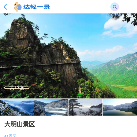
共12张
大明山景区
4A景区