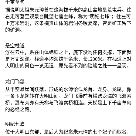
千亩草甸
据说明太祖朱元璋曾在这海拔千米的高山盆地垦荒屯兵。往
右走可登至观景台眺望七座主峰，称为“明妃七峰”；往左可
上万米岩洞，这条横贯山体的岩洞冬暖夏凉，曾是矿工留下
的矿洞。
悬空栈道
浮在云中，贴在山体绝壁之上，底下没哟任何支撑，下面就
是万丈深渊。栈道平均海拔千余米，长1200米。在栈道上对
大明山的景色一览无遗，原先看不到的险峻之处一一呈现。
龙门飞瀑
从半空悬崖间跃落，形成的水潭恰似龙首、龙身、龙尾，像
一条玉龙婉转在大明山间。龙门飞瀑前有横跨龙潭的飞渡索
桥，瀑布旁亦有天梯与飞渡索桥相连。天梯是上下千亩草甸
的必经之路。
明妃七峰
位于大明山东部，是后人为纪念朱元璋的七个妃子而取名，