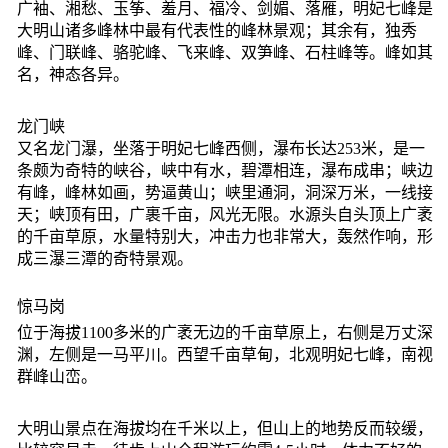
广袖、湘愁、玉筝、羞月、福冷、剑媚、落雁，明妃七峰是
大明山诸多峰林中最有代表性的峰林景观；其余有，独秀
峰、门联峰、骆驼峰、飞来峰、双笋峰、石柱峰等。峰如其
名，神态各异。
龙门峡
又名龙门瀑，坐落于明妃七峰西侧，瀑布长达253米，是一
条颇为奇特的峡谷，峡中有水，碧潭相连，瀑布成串；峡边
有峰，峰林如画，势逼黄山；峡里通洞，洞深万米，一线接
天；峡顶有田，广裹千亩，风光无限。水源头自头顶上广袤
的千亩草原，水量特别大，冲击力也非常大，轰然作响，形
成三瀑三潭的奇特景观。
惊马岗
位于海拔1100多米的广袤无边的千亩草原上，右侧是万丈深
渊，左侧是一马平川。西望千亩草甸，北观明妃七峰，南视
群峰山峦。
大明山景点在海拔均在千米以上，但山上的地势反而较缓，