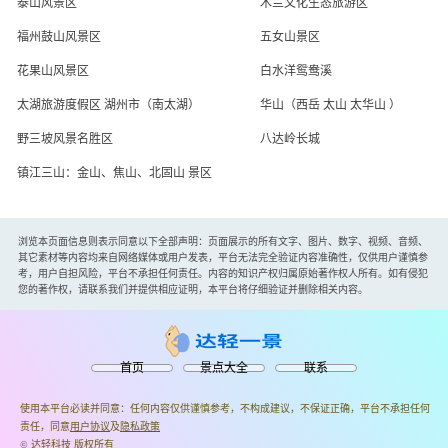
泰山风景区
木兰文化生态旅游区
福州鼓山风景区
五女山景区
花果山风景区
白水洋鸳鸯溪
太湖旅游度假区 湖州市（南太湖）
华山（西岳 太山 太华山 ）
野三坡风景名胜区
八达岭长城
镇江三山：金山、焦山、北固山 景区
浏览本页面信息则表示同意以下全部声明：页面展示的所有文字、图片、数字、视频、音频、
其它素材等内容均来自网络媒体或用户发表，平台无法完全验证内容准确性，仅供用户谨慎参
考，用户自担风险，平台不承担任何责任。内容的知识产权归属原始著作权人所有。如有侵犯
您的著作权，请联系我们并提供相应证明，本平台将仔细验证并删除相关内容。
首页
景点大全
联系
使用本平台必读并同意：任何内容仅供谨慎参考，不构成建议，不保证正确，平台不承担任何
责任，同意
用户协议
及
隐私政策
© 达轻科技 版权所有