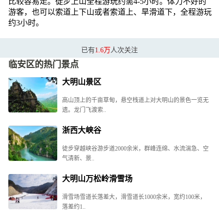
比较容易走。徒步上山全程游玩约需4-5小时。体力不好的
游客，也可以索道上下山或者索道上、旱滑道下，全程游玩
约3小时。
已有
1.6万
人次关注
临安区的热门景点
大明山景区
高山顶上的千亩草甸，悬空栈道上对大明山的景色一览无
遗。龙门飞渡索..
浙西大峡谷
徒步穿越峡谷游步道2000余米，群峰连绵、水流湍急、空
气清新、景..
大明山万松岭滑雪场
滑雪场雪道长落差大，滑雪道长1000余米，宽约100米，
落差约1..