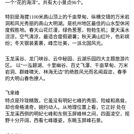
一个“花的海洋”。共有大小景点96个。
特别是海拔1100米高山顶上的千亩草甸、纵横交错的万米岩
洞和风光秀丽的高山大明湖。是杭州地区最佳的山水型休闲
度假胜地。春天山花烂漫，绿色葱葱，勃勃生机；夏天溪水
淙淙，空气清凉，最适合度假避暑；秋天满山红叶，色彩缤
纷；冬天银装素裹，峰峦壮美，一派北国风光。
玉龙溪谷、龙门峡谷、云中秘园、云湖乐园四大主题旅游片
区。 以“一泓碧湖、十里幽谷、百丈飞瀑、千亩草甸、万米
岩洞、群峰啸天、林海无边”的绝胜风光而名闻遐迩，春季
的大明山春色撩人。
飞来峰
特点是玲珑精致，它虽没有明妃七峰的秀丽、险峻和高耸，
却也骨格清奇，婉约动人。从地理位置上看，它正好 处在
玉龙溪西侧的明妃七峰和东侧玉屏峰林之间，四面凌空，视
野十分开阔，西看七峰雄姿，东眺玉屏峰石景。