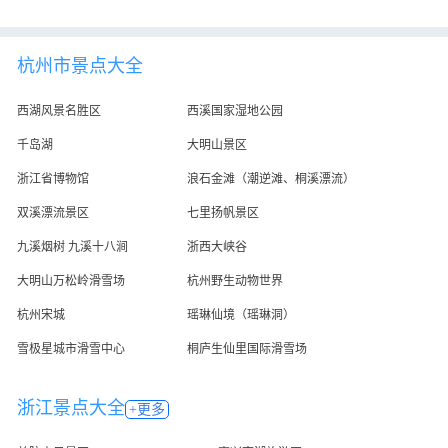
杭州市景点大全
西湖风景名胜区
西溪国家湿地公园
千岛湖
大明山景区
浙江省博物馆
浪石金滩（潮逆滩、桐溪漂流）
双溪漂流景区
七里扬帆景区
九溪烟树 九溪十八涧
浙西大峡谷
大明山万松岭滑雪场
杭州野生动物世界
杭州宋城
瑶琳仙境（瑶琳洞）
雪极星城市滑雪中心
桐庐生仙里国际滑雪场
浙江景点大全
+更多