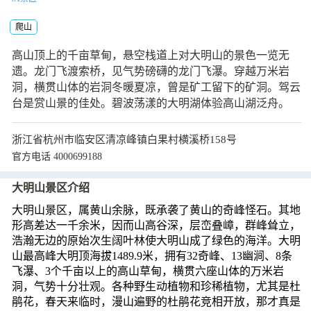
爬山
高山顶上的千亩草甸，悬空栈道上对大明山的景色一览无
遗。龙门飞渡索桥，见气势磅礴的龙门飞瀑。穿越万米岩
洞，横贯山体的岩洞冬暖夏凉，曾是矿工留下的矿洞。驾云
台是赏山景的佳处。碧波荡漾的大明湖体验高山湖泛舟。
浙江省杭州市临安区清凉峰镇白果村横溪桥158号
官方电话 4000699188
大明山景区介绍
大明山景区，属黄山余脉，既承袭了黄山的奇峰怪石。其地
形高差达一千余米，因而山高谷深，层峦叠嶂，群峰耸立，
浩瀚无边的原始次生阔叶林使大明山成了绿色的海洋。大明
山最高峰大明顶海拔1489.9米，拥有32奇峰、13幽涧、8条
飞瀑、3个千亩以上的高山草甸，横贯六座山体的万米岩
洞，气势十分壮观。各种野生动植物和珍稀植物，尤其是杜
鹃花，春天来临时，漫山遍野的杜鹃花竞相开放，那才真是