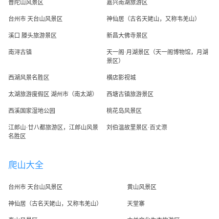
普陀山风景区
嘉兴南湖旅游区
台州市 天台山风景区
神仙居（古名天姥山，又称韦羌山）
溪口 滕头旅游景区
新昌大佛寺景区
南浔古镇
天一阁·月湖景区（天一阁博物馆，月湖
景区）
西湖风景名胜区
横店影视城
太湖旅游度假区 湖州市（南太湖）
西塘古镇旅游景区
西溪国家湿地公园
桃花岛风景区
江郎山·廿八都旅游区，江郎山风景
刘伯温故里景区·百丈漈
名胜区
爬山大全
台州市 天台山风景区
黄山风景区
神仙居（古名天姥山，又称韦羌山）
天堂寨