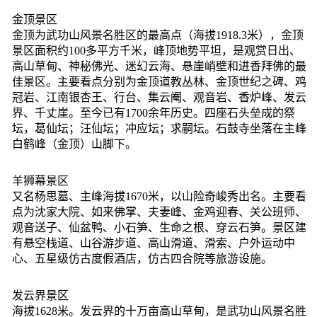
金顶景区
金顶为武功山风景名胜区的最高点（海拔1918.3米），金顶
景区面积约100多平方千米，峰顶地势平坦，是观赏日出、
高山草甸、神秘佛光、迷幻云海、悬崖峭壁和进香拜佛的最
佳景区。主要看点分别为金顶道教丛林、金顶世纪之碑、鸡
冠岩、江南银杏王、行台、集云阉、观音岩、香炉峰、发云
界、千丈崖。至今已有1700余年历史。四座石头垒成的祭
坛，葛仙坛；汪仙坛；冲应坛；求嗣坛。石鼓寺坐落在主峰
白鹤峰（金顶）山脚下。
羊狮幕景区
又名杨思墓、主峰海拔1670米，以山险奇峻秀出名。主要看
点为沈家大院、如来佛掌、夫妻峰、金鸡迎春、关公班师、
观音送子、仙盆鸭、小石笋、生命之根、穿云石笋。景区建
有悬空栈道、山谷游步道、高山滑道、滑索、户外运动中
心、五星级仿古度假酒店，仿古四合院等旅游设施。
发云界景区
海拔1628米。发云界的十万亩高山草甸，是武功山风景名胜