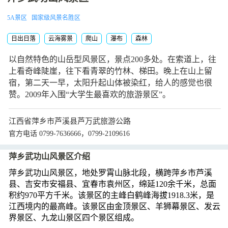
5A景区
国家级风景名胜区
日出日落
云海雾景
爬山
瀑布
森林
以自然特色的山岳型风景区，景点200多处。在索道上，往
上看奇峰陡崖，往下看青翠的竹林、梯田。晚上在山上留
宿，第二天一早，太阳升起山体被染红，给人的感觉也很
赞。2009年入围“大学生最喜欢的旅游景区”。
江西省萍乡市芦溪县芦万武旅游公路
官方电话 0799-7636666，0799-2109616
萍乡武功山风景区介绍
萍乡武功山风景区，地处罗霄山脉北段，横跨萍乡市芦溪
县、吉安市安福县、宜春市袁州区，绵延120余千米，总面
积约970平方千米。该景区的主峰白鹤峰海拔1918.3米，是
江西境内的最高峰。该景区由金顶景区、羊狮幕景区、发云
界景区、九龙山景区四个景区组成。