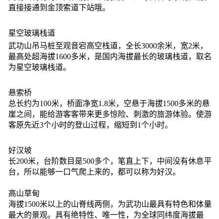
直接接通到金顶索道下站哦。
星空玻璃栈道
武功山吊马桩至观音宕高空栈道，全长3000余米，宽2米，
最高处超海拔1600多米，是国内海拔最长的玻璃栈道，取名
为星空玻璃栈道。
悬索桥
总长约为100米，桥面净宽1.8米，空悬于海拔1500多米的悬
崖之间，能给游客客带来更多惊险、刺激的旅游体验。使游
客原先近3个小时的登山过程，缩短到1个小时。
好汉坡
长200米，台阶数目是500多个，笔直上下，中间没有休息平
台，所以能够一口气爬上来的，都可以称为好汉。
高山草甸
海拔1500米以上的山脊线两侧，为武功山最具有特色和体量
最大的景观。具有绝特性、唯一性，为全球同纬度海拔最