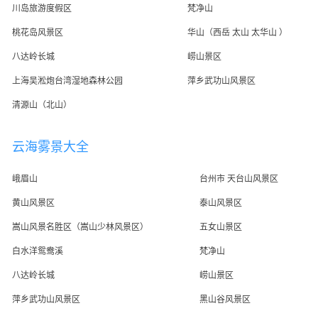
川岛旅游度假区
梵净山
桃花岛风景区
华山（西岳 太山 太华山 ）
八达岭长城
崂山景区
上海吴淞炮台湾湿地森林公园
萍乡武功山风景区
清源山（北山）
云海雾景大全
峨眉山
台州市 天台山风景区
黄山风景区
泰山风景区
嵩山风景名胜区（嵩山少林风景区）
五女山景区
白水洋鸳鸯溪
梵净山
八达岭长城
崂山景区
萍乡武功山风景区
黑山谷风景区