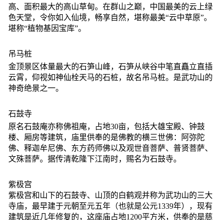
高、面积最大的高山草甸。在群山之巅，中国最美的云上绿
色天堂，令你如入仙境，畅享自然，堪称最美“云中草原”。
堪称“植物基因宝库”。
吊马桩
金顶景区体量最大的石笋山峰，石笋从峡谷中笔直矗立直插
云霄，仰视如神仙栓天马的石桩，故名吊马桩。是武功山的
神奇绝景之一。
石鼓寺
原名石鼓庵亦称佛祖庵，占地30亩，包括大雄宝殿、钟鼓
楼、厢房等建筑，庙里供奉的是佛教的横三世佛：阿弥陀
佛、释迦牟尼佛、东方药师佛以及观世音菩萨、普贤菩萨、
文殊菩萨。据传清乾隆下江南时，赐名为石鼓寺。
紫极宫
紫极宫和山下的石鼓寺、山顶的白鹤观并称为武功山的三大
寺庙，最早建于元朝至元五年（也就是公元1339年），现有
建筑是近几年修复的，这座庙占地1200平方米，供奉的是慈