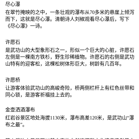
尽心瀑
在翠竹掩映的之中，一条壮观的瀑布从70多米的悬崖上倾泻
而下，这就是尽心瀑。清朝诗人刘椒观看尽心瀑后，写下
《尽心瀑》一诗。
许愿石
是武功山的大型象形石之一，形似一个巨大的心脏，许愿石
左侧是一棵南方铁杉，野生珍稀植物。许愿石的右侧是武功
山特有的迎客松，这棵松树体形巨大，树龄有几百年。
许愿桥
让游客体验武功山的高峻奇险，桥两侧栏杆上有红色丝带和
同心锁，是游客祈福挂上去的。
金壶洒酒瀑布
红岩谷景区地处海拔1130米，瀑布高差120米，是武功山“瀑
布之最”。