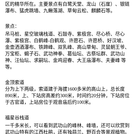
区的精华所在。主要景点有白鹭天堂、龙山（石崖）、银链
瀑布、猛虎跳墙、九鳅落湖、草甸云松、麒麟石等。
景点：
吊马桩、星空玻璃栈道、石鼓寺、紫极宫、尽心桥、尽心
瀑、紫极宫、白鹤峰-白鹤观、许愿石、许愿桥、好汉坡、
金壶洒酒瀑布、铁蹄峰、双乳峰、高山草甸、灵鼠朝王爷、
万宝柜、蝎子石、武功神拳、葛仙坛、古祭坛群、武功山
神、汪仙坛、求嗣坛、金鸡迎春、大王庙瀑布、夫妻峰 等
等。
金顶索道
分为上下两级，索道建于海拔1600多米的高山上，总长度
890米，上、下站房高差约300米，时间约20分钟，下站房位
于古官道，上站房位于观音庙后约100米。
福星谷栈道
一千多米长，可以看到武功山的峰林、峰墙，还可以欣赏到
武功山特有的江西杜鹃，还有独蒜兰、野百合等景观植物。