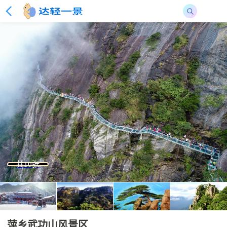
共10张
萍乡武功山风景区