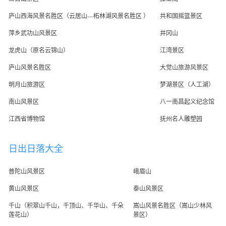
庐山西海风景名胜区（云居山―柘林湖风景名胜区 ）
共和国摇篮景区
萍乡武功山风景区
井冈山
龙虎山（原名云锦山）
江湾景区
庐山风景名胜区
大觉山旅游风景区
明月山旅游区
梦湖景区（人工湖）
南山风景区
八一南昌起义纪念馆
江西省博物馆
抚州名人雕塑园
日出日落大全
普陀山风景区
峨眉山
黄山风景区
泰山风景区
千山（积翠山千山，千顶山、千华山、千朵
嵩山风景名胜区（嵩山少林风
莲花山）
景区）