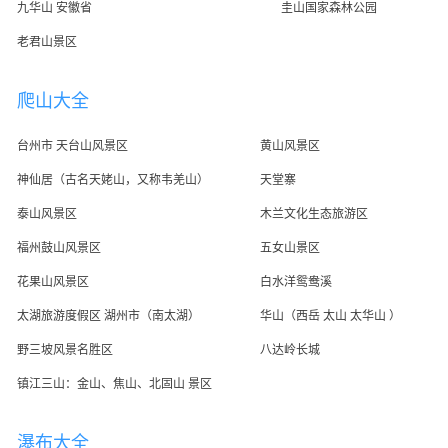
九华山 安徽省
圭山国家森林公园
老君山景区
爬山大全
台州市 天台山风景区
黄山风景区
神仙居（古名天姥山，又称韦羌山）
天堂寨
泰山风景区
木兰文化生态旅游区
福州鼓山风景区
五女山景区
花果山风景区
白水洋鸳鸯溪
太湖旅游度假区 湖州市（南太湖）
华山（西岳 太山 太华山 ）
野三坡风景名胜区
八达岭长城
镇江三山：金山、焦山、北固山 景区
瀑布大全