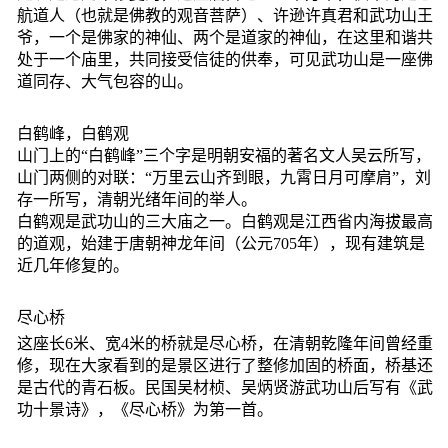
航道人（也就是佛教的观音菩萨）、许逊许真君和武功山王
爷，一个是佛家的神仙、两个是道家的神仙，在这里和谐共
处于一个庙里，共同接受信徒的供奉，可见武功山是一座佛
道同存、大气包容的山。
白鹤峰，白鹤观
山门上的“白鹤峰”三个字是明朝安福的著名文人吴云所写，
山门两侧的对联：“万里云山齐到眼，九霄日月可摩肩”，刘
存一所写，清朝光绪年间的举人。
白鹤观是武功山的三大庙之一。白鹤观是江西省内海拔最高
的道观，始建于唐朝神龙年间（公元705年），现有建筑是
近几年修复的。
尽心桥
这座长6米、宽4米的桥就是尽心桥，在清朝乾隆年间曾经重
修，现在大家看到的是景区进行了整修加固的桥面，桥基还
是古代的青石板。民国吴材桢、吴炳贤游武功山后写有《武
功十景诗》，《尽心桥》为第一首。