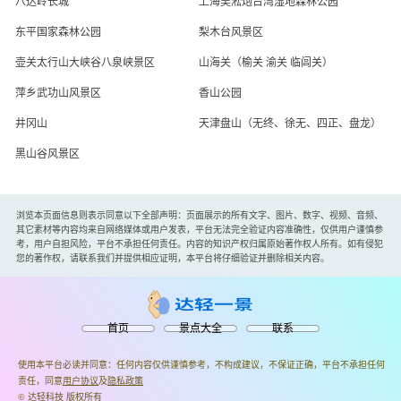
八达岭长城
上海吴淞炮台湾湿地森林公园
东平国家森林公园
梨木台风景区
壶关太行山大峡谷八泉峡景区
山海关（榆关 渝关 临闾关）
萍乡武功山风景区
香山公园
井冈山
天津盘山（无终、徐无、四正、盘龙）
黑山谷风景区
浏览本页面信息则表示同意以下全部声明：页面展示的所有文字、图片、数字、视频、音频、
其它素材等内容均来自网络媒体或用户发表，平台无法完全验证内容准确性，仅供用户谨慎参
考，用户自担风险，平台不承担任何责任。内容的知识产权归属原始著作权人所有。如有侵犯
您的著作权，请联系我们并提供相应证明，本平台将仔细验证并删除相关内容。
首页
景点大全
联系
使用本平台必读并同意：任何内容仅供谨慎参考，不构成建议，不保证正确，平台不承担任何
责任，同意
用户协议
及
隐私政策
© 达轻科技 版权所有