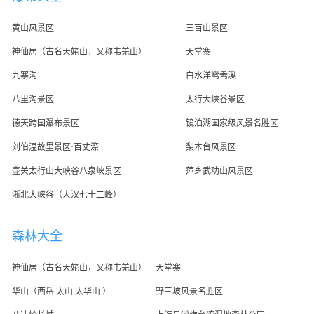
黄山风景区
三百山景区
神仙居（古名天姥山，又称韦羌山）
天堂寨
九寨沟
白水洋鸳鸯溪
八里沟景区
太行大峡谷景区
德天跨国瀑布景区
镜泊湖国家级风景名胜区
刘伯温故里景区·百丈漈
梨木台风景区
壶关太行山大峡谷八泉峡景区
萍乡武功山风景区
浙北大峡谷（大汉七十二峰）
森林大全
神仙居（古名天姥山，又称韦羌山）
天堂寨
华山（西岳 太山 太华山 ）
野三坡风景名胜区