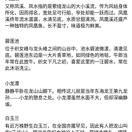
又称凤溪、凤水指的是萦绕龙山的大小溪流，传为风姑身体
所化，因而得名，宽处足可行船，窄处却能一跃而过。凤凰
溪终年流水潺潺，水清见底，水质甘甜清冽。凤凰溪还盛产
一种独特的凤凰鱼，长不盈寸，味道极为鲜美。
碧莲池
位于织女峰与龙头峰之间的山谷中，池水碧波微漾，清澈见
底。碧莲池东边是一大片青草地，如同绿色的地毯，牛郎当
年常在此放牛。织女下凡之初，喜爱这里的一汪碧水，常在
此沐浴洗尘。
小龙潭
静静平卧在龙山山脚下。相传这儿就是当年东海龙王第九龙
孙——小龙的憩息之处。小龙潭虽然水面不大，但却深幽静
谧。
白玉兰
有近万株野生白玉兰，在全国亦属罕见，因此有人把龙山叫