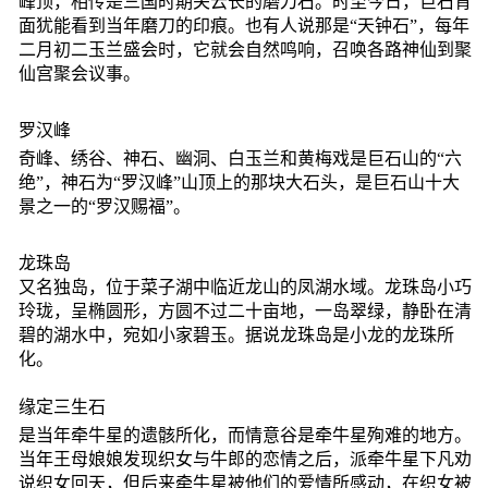
峰顶，相传是三国时期关云长的磨刀石。时至今日，巨石背
面犹能看到当年磨刀的印痕。也有人说那是“天钟石”，每年
二月初二玉兰盛会时，它就会自然鸣响，召唤各路神仙到聚
仙宫聚会议事。
罗汉峰
奇峰、绣谷、神石、幽洞、白玉兰和黄梅戏是巨石山的“六
绝”，神石为“罗汉峰”山顶上的那块大石头，是巨石山十大
景之一的“罗汉赐福”。
龙珠岛
又名独岛，位于菜子湖中临近龙山的凤湖水域。龙珠岛小巧
玲珑，呈椭圆形，方圆不过二十亩地，一岛翠绿，静卧在清
碧的湖水中，宛如小家碧玉。据说龙珠岛是小龙的龙珠所
化。
缘定三生石
是当年牵牛星的遗骸所化，而情意谷是牵牛星殉难的地方。
当年王母娘娘发现织女与牛郎的恋情之后，派牵牛星下凡劝
说织女回天，但后来牵牛星被他们的爱情所感动，在织女被