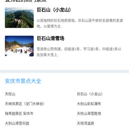
巨石山（小龙山）
以其独特的巨石地质景观。巨石山是牛郎织女故事的发源
地，以爱情为主..
巨石山滑雪场
雪道依山势而建，初级道1条、学习道1条、中级道1条以
及加拿大雪上..
安庆市景点大全
天柱山
巨石山（小龙山）
天峡风景区（龙门大峡谷）
大别山彩虹瀑布
独秀园景区 安庆市
天柱山滑雪胜地
大别山滑雪乐园
天悦湾温泉