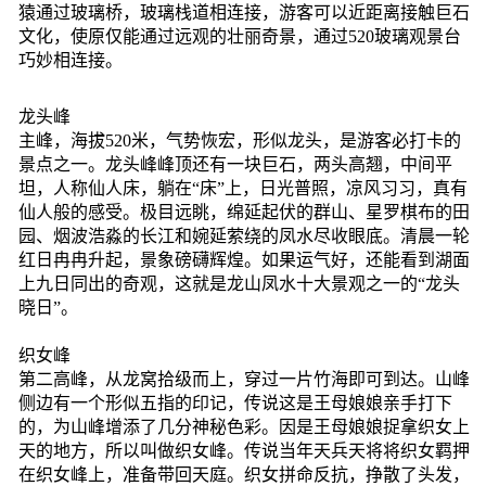
猿通过玻璃桥，玻璃栈道相连接，游客可以近距离接触巨石
文化，使原仅能通过远观的壮丽奇景，通过520玻璃观景台
巧妙相连接。
龙头峰
主峰，海拔520米，气势恢宏，形似龙头，是游客必打卡的
景点之一。龙头峰峰顶还有一块巨石，两头高翘，中间平
坦，人称仙人床，躺在“床”上，日光普照，凉风习习，真有
仙人般的感受。极目远眺，绵延起伏的群山、星罗棋布的田
园、烟波浩淼的长江和婉延萦绕的凤水尽收眼底。清晨一轮
红日冉冉升起，景象磅礴辉煌。如果运气好，还能看到湖面
上九日同出的奇观，这就是龙山凤水十大景观之一的“龙头
晓日”。
织女峰
第二高峰，从龙窝拾级而上，穿过一片竹海即可到达。山峰
侧边有一个形似五指的印记，传说这是王母娘娘亲手打下
的，为山峰增添了几分神秘色彩。因是王母娘娘捉拿织女上
天的地方，所以叫做织女峰。传说当年天兵天将将织女羁押
在织女峰上，准备带回天庭。织女拼命反抗，挣散了头发，