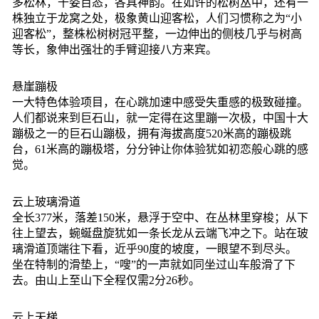
多松林，千姿百态，各具神韵。在如许的松树丛中，还有一
株独立于龙窝之处，极象黄山迎客松，人们习惯称之为“小
迎客松”，整株松树树冠平整，一边伸出的侧枝几乎与树高
等长，象伸出强壮的手臂迎接八方来宾。
悬崖蹦极
一大特色体验项目，在心跳加速中感受失重感的极致碰撞。
人们都说来到巨石山，就一定得在这里蹦一次极，中国十大
蹦极之一的巨石山蹦极，拥有海拔高度520米高的蹦极跳
台，61米高的蹦极塔，分分钟让你体验犹如初恋般心跳的感
觉。
云上玻璃滑道
全长377米，落差150米，悬浮于空中、在丛林里穿梭；从下
往上望去，蜿蜒盘旋犹如一条长龙从云端飞冲之下。站在玻
璃滑道顶端往下看，近乎90度的坡度，一眼望不到尽头。
坐在特制的滑垫上，“嗖”的一声就如同坐过山车般滑了下
去。由山上至山下全程仅需2分26秒。
云上天梯