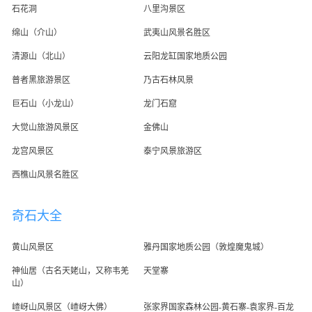
石花洞
八里沟景区
绵山（介山）
武夷山风景名胜区
清源山（北山）
云阳龙缸国家地质公园
普者黑旅游景区
乃古石林风景
巨石山（小龙山）
龙门石窟
大觉山旅游风景区
金佛山
龙宫风景区
泰宁风景旅游区
西樵山风景名胜区
奇石大全
黄山风景区
雅丹国家地质公园（敦煌魔鬼城）
神仙居（古名天姥山，又称韦羌
天堂寨
山）
嵖岈山风景区（嵖岈大佛）
张家界国家森林公园-黄石寨-袁家界-百龙