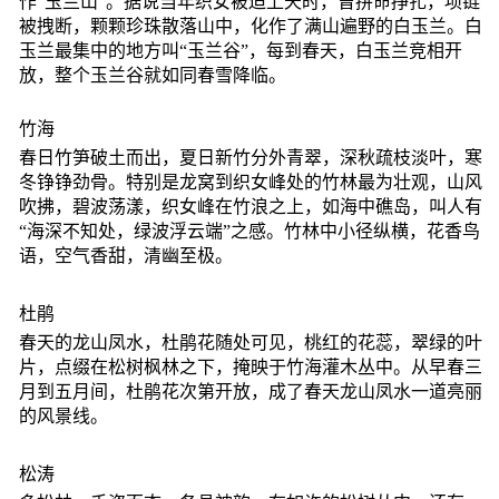
作“玉兰山”。据说当年织女被迫上天时，曾拼命挣扎，项链
被拽断，颗颗珍珠散落山中，化作了满山遍野的白玉兰。白
玉兰最集中的地方叫“玉兰谷”，每到春天，白玉兰竞相开
放，整个玉兰谷就如同春雪降临。
竹海
春日竹笋破土而出，夏日新竹分外青翠，深秋疏枝淡叶，寒
冬铮铮劲骨。特别是龙窝到织女峰处的竹林最为壮观，山风
吹拂，碧波荡漾，织女峰在竹浪之上，如海中礁岛，叫人有
“海深不知处，绿波浮云端”之感。竹林中小径纵横，花香鸟
语，空气香甜，清幽至极。
杜鹃
春天的龙山凤水，杜鹃花随处可见，桃红的花蕊，翠绿的叶
片，点缀在松树枫林之下，掩映于竹海灌木丛中。从早春三
月到五月间，杜鹃花次第开放，成了春天龙山凤水一道亮丽
的风景线。
松涛