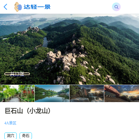
共13张
巨石山（小龙山）
4A景区
洞穴
奇石