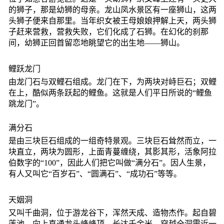
的狮子，那是幼狮的母亲。龙山凤水景区有一座狮山，这两
头狮子便来自那里。当年织女被王母娘娘押解上天，两头狮
子赶来营救，营救失败，它们化成了石狮。在幻化的刹那
间，幼狮正回首留恋地眺望它的出生地——狮山。
鲤跃龙门
由龙门石与双鲤石组成。龙门在下，为两块对峙巨石；双鲤
在上，酷似两条跃起的鲤鱼。这就是人们平日所说的“鲤鱼
跳龙门”。
满分石
是由三块巨石组成的一组奇特景观。三块巨石耸然而立，一
块直立，两块为圆形，上面青蔓缠绕，其影其形，活象阿拉
伯数字的“100”，因此人们把它叫做“满分石”。因人生景，
有人又叫它“百岁石”、“圆满石”、“成功石”等等。
天姻洞
又叫千曲洞，位于游龙谷下，浑然天成、造物杰作。起自碧
莲池，向上直通龙头峰峰顶，长达千余米，穿越全洞需近一