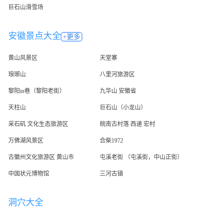
巨石山滑雪场
安徽景点大全
+更多
黄山风景区
天堂寨
琅琊山
八里河旅游区
黎阳in巷（黎阳老街）
九华山 安徽省
天柱山
巨石山（小龙山）
采石矶 文化生态旅游区
皖南古村落 西递 宏村
万佛湖风景区
合柴1972
古徽州文化旅游区 黄山市
屯溪老街 （屯溪街，中山正街）
中国状元博物馆
三河古镇
洞穴大全