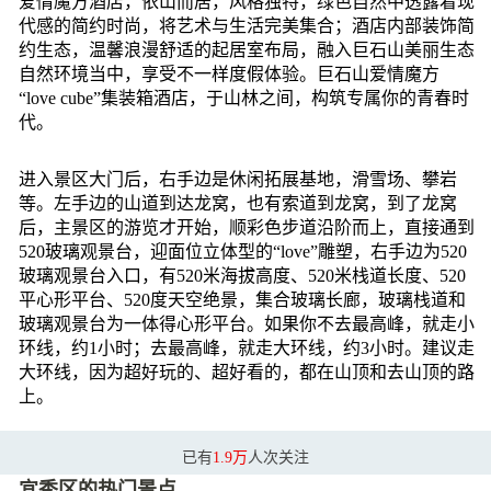
爱情魔方酒店，依山而居，风格独特，绿色自然中透露着现
代感的简约时尚，将艺术与生活完美集合；酒店内部装饰简
约生态，温馨浪漫舒适的起居室布局，融入巨石山美丽生态
自然环境当中，享受不一样度假体验。巨石山爱情魔方
“love cube”集装箱酒店，于山林之间，构筑专属你的青春时
代。
进入景区大门后，右手边是休闲拓展基地，滑雪场、攀岩
等。左手边的山道到达龙窝，也有索道到龙窝，到了龙窝
后，主景区的游览才开始，顺彩色步道沿阶而上，直接通到
520玻璃观景台，迎面位立体型的“love”雕塑，右手边为520
玻璃观景台入口，有520米海拔高度、520米栈道长度、520
平心形平台、520度天空绝景，集合玻璃长廊，玻璃栈道和
玻璃观景台为一体得心形平台。如果你不去最高峰，就走小
环线，约1小时；去最高峰，就走大环线，约3小时。建议走
大环线，因为超好玩的、超好看的，都在山顶和去山顶的路
上。
已有
1.9万
人次关注
宜秀区的热门景点