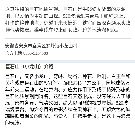
以其独特的巨石地质景观。巨石山是牛郎织女故事的发源
地，以爱情为主题的山峰。520玻璃观景台悬于峭壁之上，
打卡的绝佳地点。穿越千米天姻洞，狭窄而幽深直通龙头峰
顶气势恢宏。乘坐缆车登上织女峰。碧莲池清澈见底。
安徽省安庆市宜秀区罗岭镇小龙山村
官方电话 0556-5234888
巨石山（小龙山）介绍
巨石山，又名小龙山。奇峰、绣谷、神石、幽洞、白玉兰和
黄梅戏是巨石山的“六绝”。面积达43平方公里，因地球亿万
年前火山运动，在地壳内、外应力作用下形成了特殊形态的
巨石地质景观而得名。这些巨石天然形成，没有经过人工雕
琢，形态各异，气势磅礴，给人以强烈的视觉震撼。520玻
璃观景台。绚烂夺目的色彩描绘在爱神石上，五颜六色的玻
璃映照着温柔的阳光，与爱人一同携手走过，是这里最浪漫
的玩法。