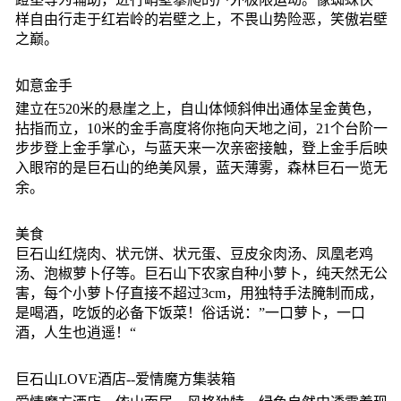
样自由行走于红岩岭的岩壁之上，不畏山势险恶，笑傲岩壁
之巅。
如意金手
建立在520米的悬崖之上，自山体倾斜伸出通体呈金黄色，
拈指而立，10米的金手高度将你拖向天地之间，21个台阶一
步步登上金手掌心，与蓝天来一次亲密接触，登上金手后映
入眼帘的是巨石山的绝美风景，蓝天薄雾，森林巨石一览无
余。
美食
巨石山红烧肉、状元饼、状元蛋、豆皮汆肉汤、凤凰老鸡
汤、泡椒萝卜仔等。巨石山下农家自种小萝卜，纯天然无公
害，每个小萝卜仔直接不超过3cm，用独特手法腌制而成，
是喝酒，吃饭的必备下饭菜！俗话说：”一口萝卜，一口
酒，人生也逍遥！“
巨石山LOVE酒店--爱情魔方集装箱