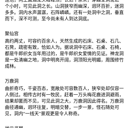
个小时，可见此洞之长。山洞狭窄而幽深，迥环百折，迷洞
多多。洞内水声潺潺，石阵嶙嶙。还有一处洞中之洞，垂直
而下，深不可测，至今尚未有人到达洞底。
聚仙宫
高约两丈，可容约百余人，天然生成的石床、石桌、石几、
石凳，疏密有致，恰如人为。据说洞中石床、石桌、石椅，
都是牛郎织女当年用过的，是牛郎织女爱情的见证。神龙洞
是一处清幽之地，洞中明亮开阔，洞顶阳光明媚，周围修竹
成林。
万鹿洞
曲折奇巧，千姿百态，宽敞处可容数百人，狭窄处却仅容一
人侧过。相传古时有一牧民，赶着一万头梅花鹿进洞避雨，
结果却匿而不见，可见此洞之大，万鹿洞因此得名。万鹿洞
曲径通幽，迥环往复，明暗交替，一步一景，怪石随处可
见，洞内“一线天”景观更是令人称奇。