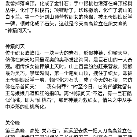
发髻掉落峰顶，化成了金针石；手中银梭也滑落在峰顶松树
丛中，化作了银梭石；项链断了，珍珠撒落，化作了满山的
白玉兰。第一个赶到山顶营救织女的猿猴，被王母娘娘反掌
一劈，顿时化成了石头，这就是今天高高耸立在织女峰的
“神猿问天”。
神猿问天
位于织女峰峰顶。一块巨大的岩石，形似神猿，仰望天空，
仿佛在向天地间最深奥的奥秘发出询问，是巨石山的一大奇
观。相传织女被押解上天时，山上百兽纷纷赶来营救，猿猴
最为灵巧，攀崖越涧，第一个跑到山顶，拽住了织女，却被
王母娘娘反掌一劈，顿时化为石头，成了今天的石猿，它仿
佛在昂首问天：“ 我有何罪？”时至今日，它的背部犹留有
王母娘娘几道鲜红的指印。离“神猿问天”不远，有一巨石酷
似仙桃，即为“仙桃石”，那是神猿为救织女，情急之中从手
中滑落的仙桃所化。
关帝峰
第三高峰，高处“关帝石”，远远望去像一把大刀高高耸立在