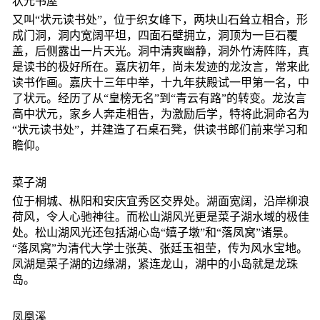
状元书屋
又叫“状元读书处”，位于织女峰下，两块山石耸立相合，形
成门洞，洞内宽阔平坦，四面石壁拥立，洞顶为一巨石覆
盖，后侧露出一片天光。洞中清爽幽静，洞外竹涛阵阵，真
是读书的极好所在。嘉庆初年，尚未发迹的龙汝言，常来此
读书作画。嘉庆十三年中举，十九年获殿试一甲第一名，中
了状元。经历了从“皇榜无名”到“青云有路”的转变。龙汝言
高中状元，家乡人奔走相告，为激励后学，特将此洞命名为
“状元读书处”，并建造了石桌石凳，供读书郎们前来学习和
瞻仰。
菜子湖
位于桐城、枞阳和安庆宜秀区交界处。湖面宽阔，沿岸柳浪
荷风，令人心驰神往。而松山湖风光更是菜子湖水域的极佳
处。松山湖风光还包括湖心岛“嬉子墩”和“落凤窝”诸景。
“落凤窝”为清代大学士张英、张廷玉祖茔，传为风水宝地。
凤湖是菜子湖的边缘湖，紧连龙山，湖中的小岛就是龙珠
岛。
凤凰溪