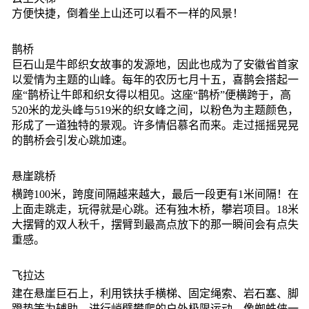
方便快捷，倒着坐上山还可以看不一样的风景！
鹊桥
巨石山是牛郎织女故事的发源地，因此也成为了安徽省首家
以爱情为主题的山峰。每年的农历七月十五，喜鹊会搭起一
座“鹊桥让牛郎和织女得以相见。这座“鹊桥”便横跨于，高
520米的龙头峰与519米的织女峰之间，以粉色为主题颜色，
形成了一道独特的景观。许多情侣慕名而来。走过摇摇晃晃
的鹊桥会引发心跳加速。
悬崖跳桥
横跨100米，跨度间隔越来越大，最后一段更有1米间隔！在
上面走跳走，玩得就是心跳。还有独木桥，攀岩项目。18米
大摆臂的双人秋千，摆臂到最高点放下的那一瞬间会有点失
重感。
飞拉达
建在悬崖巨石上，利用铁扶手横梯、固定绳索、岩石塞、脚
蹬垫等为辅助，进行峭壁攀爬的户外极限运动。像蜘蛛侠一