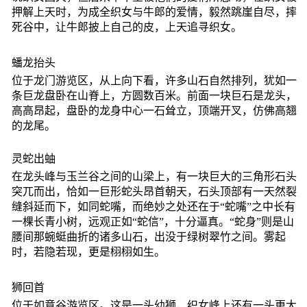
押解上天时，为成全织女与牛郎的爱情，毅然跳崖自尽，摔
死谷中，让牛郎披上自己的皮，上天追寻织女。
蟠龙抬头
位于龙门游览区，从上向下看，许多山石自然排列，犹如一
条巨龙盘卧在山脊上，方圆数百米。前面一块巨石是龙头，
高高昂起，盘卧的龙身中心一石耸立，顶端开叉，仿佛高翘
的龙尾。
灵蛇出蚰
在龙头峰与玉兰谷之间的山梁上，有一块巨大的三角形石头
突兀而出，恰如一巨形蛇头昂首朝天，石头顶部有一天然裂
缝斜延而下，如同蛇嘴，而绝妙之处还在于“蛇嘴”之中长有
一棵长青小树，远观正如“蛇信”，十分逼真。“蛇身”则是山
腰间那蜿蜓曲折的诸多山石，出没于绿树翠竹之间。雾起
时，若隐若现，更是栩栩如生。
狮回首
位于如意谷游览区。这是一头幼狮，织女峰上还有一头更大