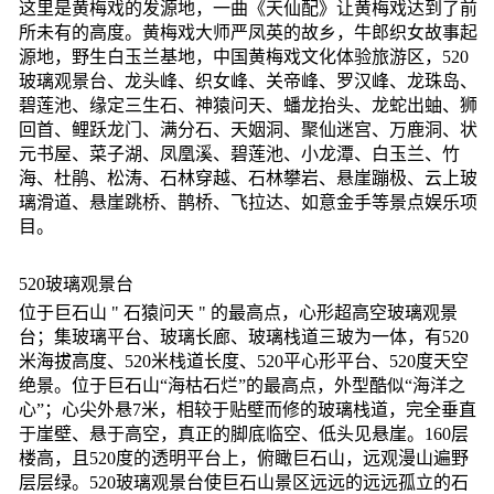
这里是黄梅戏的发源地，一曲《天仙配》让黄梅戏达到了前
所未有的高度。黄梅戏大师严凤英的故乡，牛郎织女故事起
源地，野生白玉兰基地，中国黄梅戏文化体验旅游区，520
玻璃观景台、龙头峰、织女峰、关帝峰、罗汉峰、龙珠岛、
碧莲池、缘定三生石、神猿问天、蟠龙抬头、龙蛇出蚰、狮
回首、鲤跃龙门、满分石、天姻洞、聚仙迷宫、万鹿洞、状
元书屋、菜子湖、凤凰溪、碧莲池、小龙潭、白玉兰、竹
海、杜鹃、松涛、石林穿越、石林攀岩、悬崖蹦极、云上玻
璃滑道、悬崖跳桥、鹊桥、飞拉达、如意金手等景点娱乐项
目。
520玻璃观景台
位于巨石山 " 石猿问天 " 的最高点，心形超高空玻璃观景
台；集玻璃平台、玻璃长廊、玻璃栈道三玻为一体，有520
米海拔高度、520米栈道长度、520平心形平台、520度天空
绝景。位于巨石山“海枯石烂”的最高点，外型酷似“海洋之
心”；心尖外悬7米，相较于贴壁而修的玻璃栈道，完全垂直
于崖壁、悬于高空，真正的脚底临空、低头见悬崖。160层
楼高，且520度的透明平台上，俯瞰巨石山，远观漫山遍野
层层绿。520玻璃观景台使巨石山景区远远的远远孤立的石