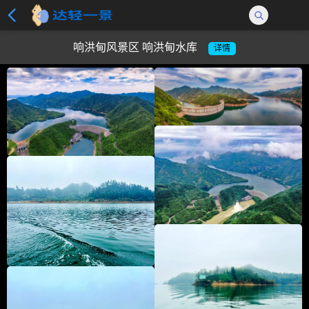
响洪甸风景区 响洪甸水库
详情