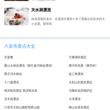
天水涧漂流
纯净清澈的溪水，在漂流中遇到十余个落差达百余米的大
小龙潭，既有惊..
六安市景点大全
天堂寨
万佛湖风景区
霍山大峡谷漂流（原孔雀河峡谷漂流）
佛子岭风景（佛寺岭）
燕子河大峡谷
金三角漂流
十八盘漂流
大别山石窟风景区
响洪甸风景区 响洪甸水库
马鬃岭自然保护区
天水涧漂流
大湾漂流
六安市大别山国家地质公园
梅山水库风景区