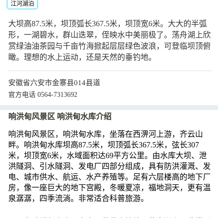
江河湖泊
大坝高87.5米，坝顶弧长367.5米，坝顶宽6米。大大的半弧
形，一湖碧水，群山迭翠，侄映水中美丽极了。荡舟湖上欣
赏绿油油茶园与千亩竹海掀起层层绿色波浪，可登临坝顶俯
瞰。理想的水上运动，还是天然的垂钓地。
安徽省六安市金寨县014县道
官方电话 0564-7313692
响洪甸风景区 响洪甸水库介绍
响洪甸风景区，响洪甸水库，坐落在西淠河上游，齐云山
畔。响洪甸水库坝高87.5米，坝顶弧长367.5米，弦长307
米，坝顶宽6米，水域面积达69平方公里。由水库大坝、泄
洪隧洞、引水隧洞、发电厂四部分组成，具有防洪灌溉、发
电、城市供水、航运、水产养殖等。足有六层楼高的地下厂
房，像一座巨大的地下宫殿，冬暖夏凉，福地洞天，更有温
泉潺潺，四季流淌。非常适合科普旅游。