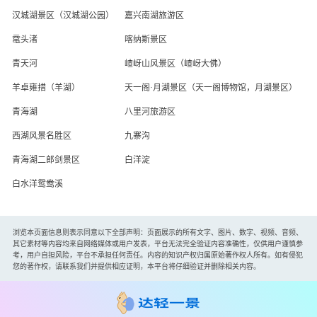
汉城湖景区（汉城湖公园）
嘉兴南湖旅游区
鼋头渚
喀纳斯景区
青天河
嵖岈山风景区（嵖岈大佛）
羊卓雍措（羊湖）
天一阁·月湖景区（天一阁博物馆，月湖景区）
青海湖
八里河旅游区
西湖风景名胜区
九寨沟
青海湖二郎剑景区
白洋淀
白水洋鸳鸯溪
浏览本页面信息则表示同意以下全部声明：页面展示的所有文字、图片、数字、视频、音频、
其它素材等内容均来自网络媒体或用户发表，平台无法完全验证内容准确性，仅供用户谨慎参
考，用户自担风险，平台不承担任何责任。内容的知识产权归属原始著作权人所有。如有侵犯
您的著作权，请联系我们并提供相应证明，本平台将仔细验证并删除相关内容。