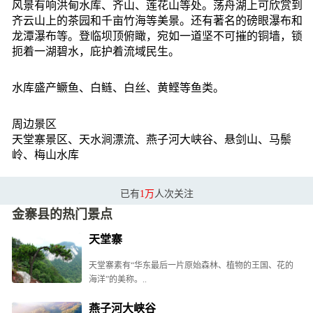
风景有响洪甸水库、齐山、莲花山等处。荡舟湖上可欣赏到
齐云山上的茶园和千亩竹海等美景。还有著名的磅眼瀑布和
龙潭瀑布等。登临坝顶俯瞰，宛如一道坚不可摧的铜墙，锁
扼着一湖碧水，庇护着流域民生。
水库盛产鳜鱼、白鲢、白丝、黄鲣等鱼类。
周边景区
天堂寨景区、天水涧漂流、燕子河大峡谷、悬剑山、马鬃
岭、梅山水库
已有
1万
人次关注
金寨县的热门景点
天堂寨
天堂寨素有“华东最后一片原始森林、植物的王国、花的
海洋”的美称。..
燕子河大峡谷