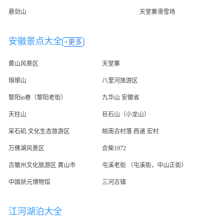
悬剑山
天堂寨滑雪场
安徽景点大全
+更多
黄山风景区
天堂寨
琅琊山
八里河旅游区
黎阳in巷（黎阳老街）
九华山 安徽省
天柱山
巨石山（小龙山）
采石矶 文化生态旅游区
皖南古村落 西递 宏村
万佛湖风景区
合柴1972
古徽州文化旅游区 黄山市
屯溪老街 （屯溪街，中山正街）
中国状元博物馆
三河古镇
江河湖泊大全