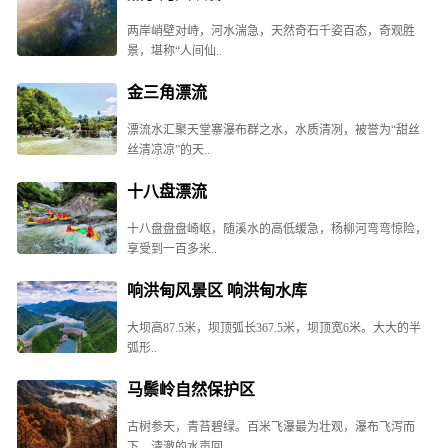
两岸峭壁对峙，河水湍急，天然奇石千姿百态，奇观胜
景，堪称“人间仙..
金三角漂流
漂流水汇聚天堂寨瀑布群之水，水质清冽，被誉为“甜丝
丝清凉凉”的天..
十八盘漂流
十八盘盘盘崎岖，随溪水的高低缓急，杨柳河弯弯惊险，
享受到一百多米..
响洪甸风景区 响洪甸水库
大坝高87.5米，坝顶弧长367.5米，坝顶宽6米。大大的半
弧形..
马鬃岭自然保护区
古树参天，青苔碧绿。百米飞瀑最为壮观，瀑布飞泻而
下，清澈的水声回..