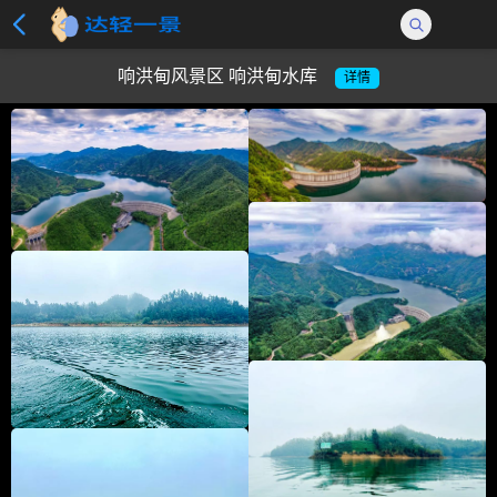
响洪甸风景区 响洪甸水库
详情