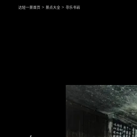
>
>
达轻一景首页
景点大全
寻乐书岩