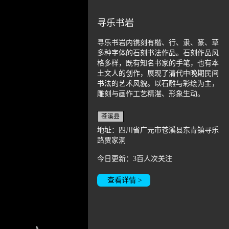
寻乐书岩
寻乐书岩内镌刻有楷、行、隶、篆、草
多种字体的石刻书法作品。石刻作品风
格多样，既有知名书家的手笔，也有本
土文人的创作，展现了清代中晚期民间
书法的艺术风貌。以石雕与彩绘为主，
雕刻与画作工艺精湛、形象生动。
苍溪县
地址：四川省广元市苍溪县东青镇寻乐
路贾家洞
今日更新：3百人次关注
查看详情 >