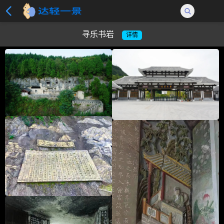
寻乐书岩
详情