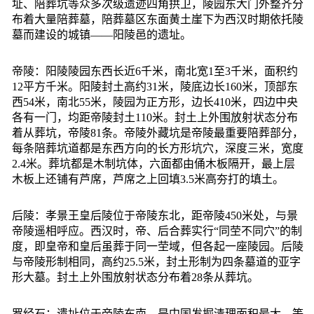
址、陪葬坑等众多次级遗迹四角拱卫，陵园东大门外整齐分
布着大量陪葬墓，陪葬墓区东面黄土崖下为西汉时期依托陵
墓而建设的城镇——阳陵邑的遗址。
帝陵：阳陵陵园东西长近6千米，南北宽1至3千米，面积约
12平方千米。阳陵封土高约31米，陵底边长160米，顶部东
西54米，南北55米，陵园为正方形，边长410米，四边中央
各有一门，均距帝陵封土110米。封土上外围放射状态分布
着从葬坑，帝陵81条。帝陵外藏坑是帝陵最重要陪葬部分，
每条陪葬坑道都是东西方向的长方形坑穴，深度三米，宽度
2.4米。葬坑都是木制坑体，六面都由俑木板隔开，最上层
木板上还铺有芦席，芦席之上回填3.5米高夯打的填土。
后陵：孝景王皇后陵位于帝陵东北，距帝陵450米处，与景
帝陵遥相呼应。西汉时，帝、后合葬实行“同茔不同穴”的制
度，即皇帝和皇后虽葬于同一茔域，但各起一座陵园。后陵
与帝陵形制相同，高约25.5米，封土形制为四条墓道的亚字
形大墓。封土上外围放射状态分布着28条从葬坑。
罗经石：遗址位于帝陵东南，是中国发掘清理面积最大、等