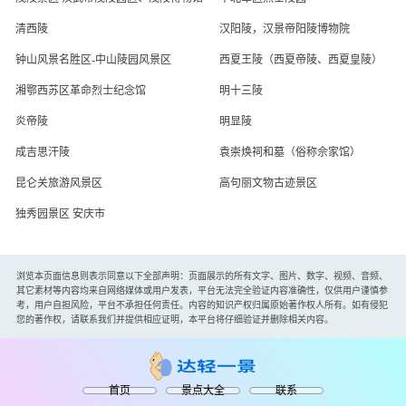
清西陵
汉阳陵，汉景帝阳陵博物院
钟山风景名胜区-中山陵园风景区
西夏王陵（西夏帝陵、西夏皇陵）
湘鄂西苏区革命烈士纪念馆
明十三陵
炎帝陵
明显陵
成吉思汗陵
袁崇焕祠和墓（俗称佘家馆）
昆仑关旅游风景区
高句丽文物古迹景区
独秀园景区 安庆市
浏览本页面信息则表示同意以下全部声明：页面展示的所有文字、图片、数字、视频、音频、
其它素材等内容均来自网络媒体或用户发表，平台无法完全验证内容准确性，仅供用户谨慎参
考，用户自担风险，平台不承担任何责任。内容的知识产权归属原始著作权人所有。如有侵犯
您的著作权，请联系我们并提供相应证明，本平台将仔细验证并删除相关内容。
首页
景点大全
联系