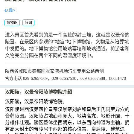
4A景区
博物馆
陵园
进入景区首先看到的是一个高耸的封土堆，这就是汉景帝的
陵墓。在景区内参观的“地宫”地下博物馆，文物是从陪葬坑
中发掘的。地下博物馆使用玻璃幕墙和玻璃通道，将游客和
文物完全分隔在两个不同的温湿度环境中。
陕西省咸阳市秦都区张家湾机场汽车专用公路西侧
官方电话 029-62657569，029-62657530，029-62657588，86031470
汉阳陵，汉景帝阳陵博物院介绍
汉阳陵，汉景帝阳陵博物院。
汉阳陵是西汉第四位皇帝汉景帝刘启和皇后王氏同茔异穴的
合葬陵园。汉阳陵占地面积庞大，地势高亢、地形开阔，十
分雄伟壮观。陵区整体坐西朝东，以东西向神道为主轴，拥
有高大封土的帝陵居于西部的核心位置，皇后陵、建筑遗