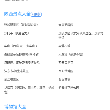
陕西景点大全
+更多
汉城湖景区（汉城湖公园）
大唐芙蓉园
法门寺（真身宝塔）
茂陵景区 汉武帝茂陵园区、茂陵博
物馆
华山（西岳 太山 太华山 ）
吴堡石城
秦始皇帝陵博物院 (兵马俑)
大雁塔（慈恩寺塔）
汉阳陵，汉景帝阳陵博物院
西安青龙寺
沣东·沣河生态景区
西安世博园
金丝峡景区
西安城墙
华清宫（华清池、骊山宫、骊宫、绣岭
浐灞桃花潭公园
宫）
博物馆大全