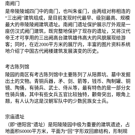
南阙门
是帝陵陵城四门中的南门，也叫朱雀门，由两组对称相连的
“三出阙”建筑组成，是目前发现时代最早、级别最高、规模
最大的帝陵陵阙建筑遗址。南阙门遗址保护展示厅外观是一
座仿汉式阙门建筑，既完整地保护了现存的遗址，又将汉代
帝王才可享用的三出阙高台建筑雄伟高大的风貌展现给游
客；同时，在近2000平方米的展厅内，丰富的图片资料系统
地介绍了中国古代阙楼建筑发展演变的历史。
考古陈列馆
陵园的南区有考古陈列馆中主要陈列了从陪葬坑、墓中发掘
出土的文物。青铜兵器，矛、剑、箭等，钱币、陶制罐、铜
镜、陶俑，有骑兵、武士、侍从等，最有特色的是一部分女
性骑兵俑，其中有些女兵五官比较独特，颧骨突出，眼角上
翘，有人认为这是汉朝军队中的少数民族女士兵。
宗庙遗址
（即“德阳宫”遗址）是阳陵陵园中极为重要的建筑遗迹，占
地面积60000平方米，平面为“回”字形双回廊结构，形制规