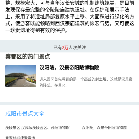
整，规模宏大，可与当年汉长安城的礼制建筑媲美，是目前
发现保存最完整的帝陵陵庙建筑遗址。在保护和展示手法
上，采用了将遗址局部复原水平上移、大面积进行绿化的方
式，使游客既能领略到西汉宗庙建筑的恢宏气势，又可使这
一珍贵遗址得到有效的保护。
已有
2万
人次关注
秦都区的热门景点
汉阳陵，汉景帝阳陵博物院
进入景区首先看到的是一个高耸的封土堆，这就是汉景帝
的陵墓。在景区..
咸阳市景点大全
茂陵景区 汉武帝茂陵园区、茂陵博物馆
汉阳陵，汉景帝阳陵博物院
袁家村必捷滑雪场