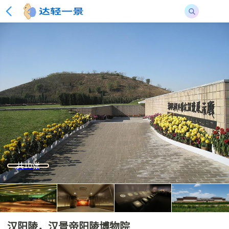
共10张
汉阳陵，汉景帝阳陵博物院