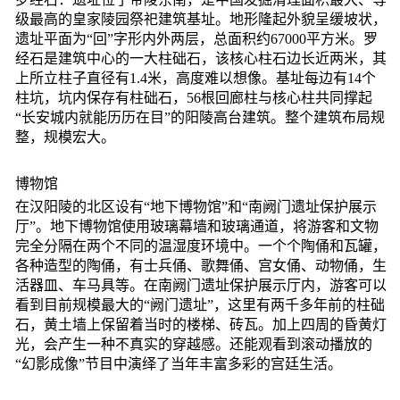
级最高的皇家陵园祭祀建筑基址。地形隆起外貌呈缓坡状，
遗址平面为“回”字形内外两层，总面积约67000平方米。罗
经石是建筑中心的一大柱础石，该核心柱石边长近两米，其
上所立柱子直径有1.4米，高度难以想像。基址每边有14个
柱坑，坑内保存有柱础石，56根回廊柱与核心柱共同撑起
“长安城内就能历历在目”的阳陵高台建筑。整个建筑布局规
整，规模宏大。
博物馆
在汉阳陵的北区设有“地下博物馆”和“南阙门遗址保护展示
厅”。地下博物馆使用玻璃幕墙和玻璃通道，将游客和文物
完全分隔在两个不同的温湿度环境中。一个个陶俑和瓦罐，
各种造型的陶俑，有士兵俑、歌舞俑、宫女俑、动物俑，生
活器皿、车马具等。在南阙门遗址保护展示厅内，游客可以
看到目前规模最大的“阙门遗址”，这里有两千多年前的柱础
石，黄土墙上保留着当时的楼梯、砖瓦。加上四周的昏黄灯
光，会产生一种不真实的穿越感。还能观看到滚动播放的
“幻影成像”节目中演绎了当年丰富多彩的宫廷生活。