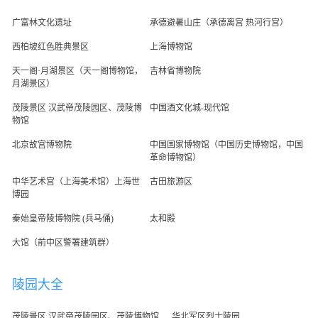
广富林文化遗址
承德避暑山庄（承德离宫 热河行宫）
西柏坡红色胜典景区
上海博物馆
天一阁·月湖景区（天一阁博物馆，
吉林省博物院
月湖景区）
茂陵景区 汉武帝茂陵园区、茂陵博
中国酒文化城-现代馆
物馆
北京故宫博物院
中国国家博物馆（中国历史博物馆，中国
革命博物馆）
中华艺术宫（上海美术馆）上海世
古田旅游区
博园
秦始皇帝陵博物院 (兵马俑)
太和殿
大馆（前中区警署建筑群）
陵园大全
茂陵景区 汉武帝茂陵园区、茂陵博物馆
华北军区烈士陵园