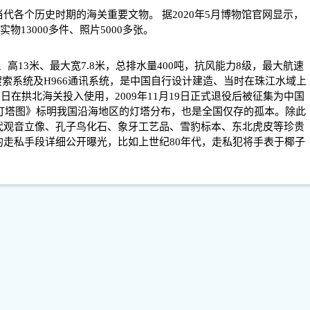
代各个历史时期的海关重要文物。 据2020年5月博物馆官网显示，
物13000多件、照片5000多张。
米、高13米、最大宽7.8米，总排水量400吨，抗风能力8级，最大航速
搜索系统及H966通讯系统，是中国自行设计建造、当时在珠江水域上
0日在拱北海关投入使用，2009年11月19日正式退役后被征集为中国
国灯塔图》标明我国沿海地区的灯塔分布，也是全国仅存的孤本。除此
代观音立像、孔子鸟化石、象牙工艺品、雪豹标本、东北虎皮等珍贵
走私手段详细公开曝光，比如上世纪80年代，走私犯将手表于椰子