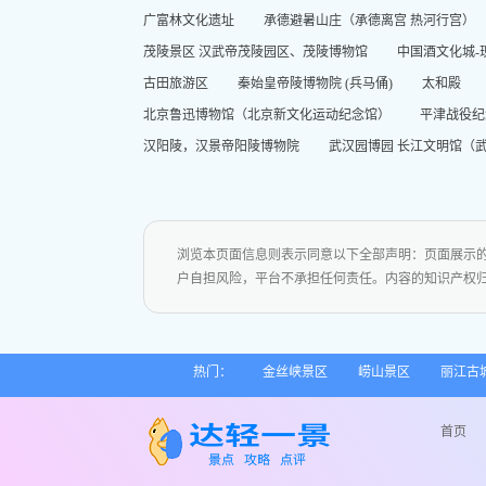
广富林文化遗址
承德避暑山庄（承德离宫 热河行宫）
茂陵景区 汉武帝茂陵园区、茂陵博物馆
中国酒文化城-
古田旅游区
秦始皇帝陵博物院 (兵马俑)
太和殿
北京鲁迅博物馆（北京新文化运动纪念馆）
平津战役
汉阳陵，汉景帝阳陵博物院
武汉园博园 长江文明馆（
浏览本页面信息则表示同意以下全部声明：页面展示
户自担风险，平台不承担任何责任。内容的知识产权
热门：
金丝峡景区
崂山景区
丽江古
首页