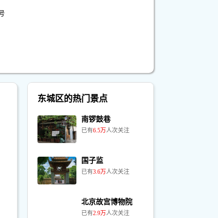
号
东城区的热门景点
南锣鼓巷
已有
6.5万
人次关注
国子监
已有
3.6万
人次关注
北京故宫博物院
已有
2.9万
人次关注