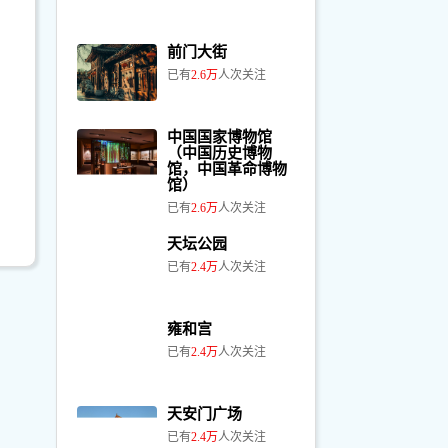
前门大街
已有
2.6万
人次关注
中国国家博物馆
（中国历史博物
馆，中国革命博物
馆）
已有
2.6万
人次关注
天坛公园
已有
2.4万
人次关注
雍和宫
已有
2.4万
人次关注
天安门广场
已有
2.4万
人次关注