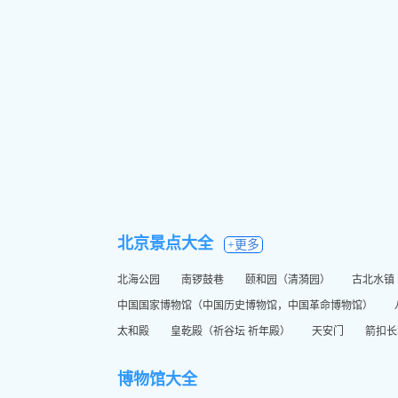
北京景点大全
+更多
北海公园
南锣鼓巷
颐和园（清漪园）
古北水镇
中国国家博物馆（中国历史博物馆，中国革命博物馆）
太和殿
皇乾殿（祈谷坛 祈年殿）
天安门
箭扣长
博物馆大全