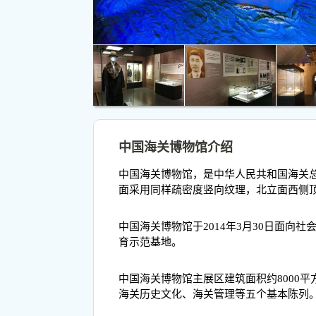
中国海关博物馆介绍
中国海关博物馆，是中华人民共和国海关
面采用同样疏密度竖向纹理，北立面西侧
中国海关博物馆于2014年3月30日面向社
育示范基地。
中国海关博物馆主展区建筑面积约8000
海关历史文化、海关管理等五个基本陈列