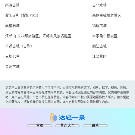
南浔古镇
古北水镇
黎阳in巷（黎阳老街）
西塘古镇旅游景区
吴堡石城
镇远古城
江郎山·廿八都旅游区，江郎山风景名胜区
朱家角古镇景区
平遥古城（古陶）
丽江古城
三坊七巷
江湾景区
青州古城
浏览本页面信息则表示同意以下全部声明：页面展示的所有文字、图片、数字、视频、音频、
其它素材等内容均来自网络媒体或用户发表，平台无法完全验证内容准确性，仅供用户谨慎参
考，用户自担风险，平台不承担任何责任。内容的知识产权归属原始著作权人所有。如有侵犯
您的著作权，请联系我们并提供相应证明，本平台将仔细验证并删除相关内容。
首页
景点大全
联系