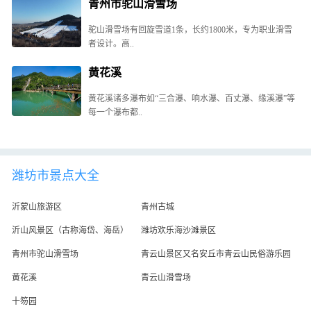
青州市驼山滑雪场
驼山滑雪场有回旋雪道1条，长约1800米，专为职业滑雪
者设计。高..
黄花溪
黄花溪诸多瀑布如“三合瀑、响水瀑、百丈瀑、缘溪瀑”等
每一个瀑布都..
潍坊市景点大全
沂蒙山旅游区
青州古城
沂山风景区（古称海岱、海岳）
潍坊欢乐海沙滩景区
青州市驼山滑雪场
青云山景区又名安丘市青云山民俗游乐园
黄花溪
青云山滑雪场
十笏园