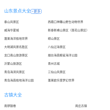
山东景点大全
+更多
泰山风景区
西霞口神雕山野生动物世界
威海华夏城
新泰新甫山景区（莲花山景区）
蓬莱海洋极地世界
崂山景区
大明湖风景名胜区
八仙过海景区
龙口南山旅游景区
烟台海昌鲸鲨海洋公园
沂蒙山旅游区
青州古城
青岛海滨风景区
三仙山风景区
青岛海昌极地海洋公园
蓬莱欧乐堡梦幻世界
古镇大全
南锣鼓巷
周庄古镇