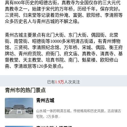
具有800年历史的昭德古街，真教寺为全国仅存的三大元代
真教寺之一，始建于宋代的万年桥，历经千年，保存完好。
三贤祠、归来堂等记录着范仲淹、富弼、欧阳修、李清照等
众多历史名人与青州古城的不解之缘。
青州古城主要景点有北门大街、东门大街、偶园街、北营
街、南营街、昭德街等10000多米明清古街道，有青州博物
馆、三贤祠、李清照纪念馆、万年桥、宋城、偶园、衡王府
牌坊、青州府贡院、府衙门、府文庙、真教寺、清真寺、基
督教堂、天主教堂、培真书院、南门、魁星楼、欧阳修山
斋、李清故居等120多处景点。
已有
1.9万
人次关注
青州市的热门景点
青州古城
山水城一体的明清古城，传统格局和历史风貌，古店铺古
宅院，2万多原..