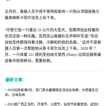
五月份，救援人员不得不使用担架将一只狗从邻国英格兰
最高峰斯卡菲尔派克上抬下来。
“尽管它是一只重达 33 公斤的大型犬，但携带如此轻量的
伤员还是一种乐趣。凯西克山救援队在声明中写道:“伤员
自始至终都保持着冷静、冷静和积极的态度。”这并不是救
援人员第一次帮助狗从斯卡菲尔派克上下来。2020 年 7
月，一只体重 121 磅的圣伯纳犬黛西 (Daisy) 出现后腿疼痛
迹象并拒绝移动，需要抢救。
最新文章：
•
2026玩转香港8月，热门景点暑期限定活动全攻略：大熊猫生日
趴、古埃及收..
•
2026游广西正当时，开海节、火把节、仙侠节轮番登场，这份8