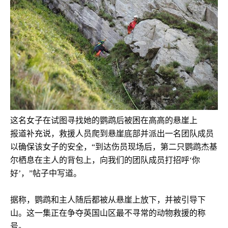
这名女子在试图寻找她的鹦鹉后被困在高高的悬崖上
报道补充说，救援人员爬到悬崖底部并派出一名团队成员
以确保该女子的安全，“到达伤员现场后，第二只鹦鹉杰基
尔栖息在主人的背包上，向我们的团队成员打招呼‘你
好’，”帖子中写道。
据称，鹦鹉和主人随后都被从悬崖上放下，并被引导下
山。这一集正在争夺英国山区最不寻常的动物救援的称
号。